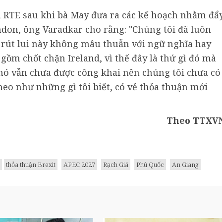
ia RTE sau khi bà May đưa ra các kế hoạch nhằm đẩ
ndon, ông Varadkar cho rằng: "Chúng tôi đã luôn
 rút lui này không mâu thuẫn với ngữ nghĩa hay
 gồm chốt chặn Ireland, vì thế đây là thứ gì đó mà
 nó vẫn chưa được công khai nên chúng tôi chưa có
heo như những gì tôi biết, có vẻ thỏa thuận mới
Theo TTXV
thỏa thuận Brexit
APEC 2027
Rạch Giá
Phú Quốc
An Giang