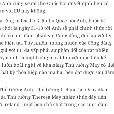
Anh cũng sẽ để cho Quốc hội quyết định liệu có
uan với EU hay không.
từng bị bác bỏ 3 lần tại Quốc hội Anh, buộc bà
n chót là ngày 31-10 tới Anh sẽ phải chính thức rời
ịnh tổ chức đàm phán với Công đảng đối lập với hy
tắc hiện tại. Tuy nhiên, mong muốn của Công đảng
gũi với EU đã vấp phải sự phản đối của rất nhiều
y chính là một trở ngại rất lớn với mục tiêu kể
g luôn hoài nghi về khả năng Thủ tướng May có th
 bất kỳ thỏa hiệp nào mà hai bên đạt được sau đà
 Thủ tướng Anh, Thủ tướng Ireland Leo Varadkar
 của Thủ tướng Theresa May nhằm thúc đẩy tiến
ới Ireland - một bên chủ chốt trong các cuộc đàm