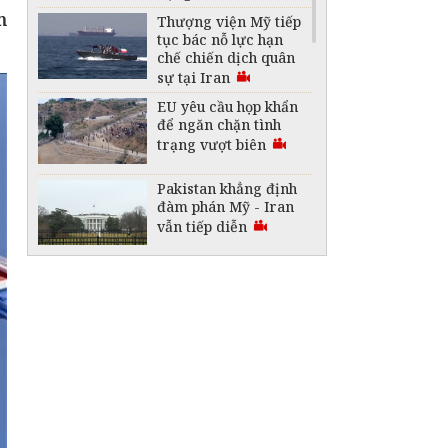
m
Thượng viện Mỹ tiếp
tục bác nỗ lực hạn
chế chiến dịch quân
sự tại Iran
EU yêu cầu họp khẩn
để ngăn chặn tình
trạng vượt biên
Pakistan khẳng định
đàm phán Mỹ - Iran
vẫn tiếp diễn
Cuba nỗ lực khôi phục
hệ thống điện sau các
sự cố toàn quốc
Hạn hán gây ảnh
hưởng lớn tại một loạt
nước châu Âu
Nổ lớn ở trung tâm