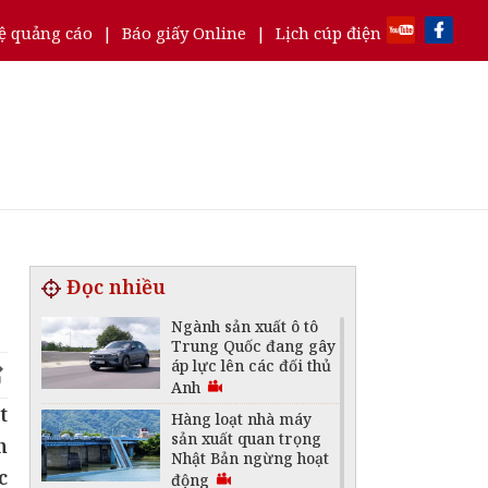
ệ quảng cáo
|
Báo giấy Online
|
Lịch cúp điện
Đọc nhiều
Ngành sản xuất ô tô
Trung Quốc đang gây
áp lực lên các đối thủ
Anh
t
Hàng loạt nhà máy
sản xuất quan trọng
h
Nhật Bản ngừng hoạt
c
động