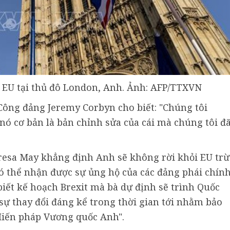
 EU tại thủ đô London, Anh. Ảnh: AFP/TTXVN
 Công đảng Jeremy Corbyn cho biết: "Chúng tôi
nó cơ bản là bản chỉnh sửa của cái mà chúng tôi đ
resa May khẳng định Anh sẽ không rời khỏi EU trừ
có thể nhận được sự ủng hộ của các đảng phái chín
biết kế hoạch Brexit mà bà dự định sẽ trình Quốc
"sự thay đổi đáng kể trong thời gian tới nhằm bảo
 Hiến pháp Vương quốc Anh".