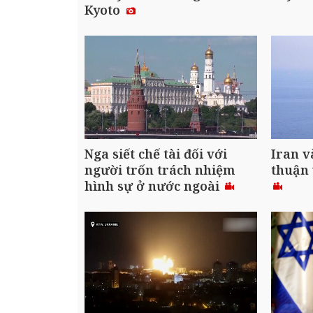
Kyoto
Nga siết chế tài đối với
Iran v
người trốn trách nhiệm
thuận
hình sự ở nước ngoài