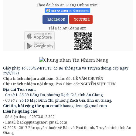
Theo dõi báo An Giang Online trên:
FACEBOOK
YOUTUBE
Tải Báo An Giang App
Giấy phép số 635/GP-BTTTT, do Bộ Thông tin và Truyền thông, cấp ngày
29/9/2021
Chịu trách nhiệm xuất bản:
Giám đốc
LÊ VĂN CHUYỂN
Chịu trách nhiệm nội dung:
Phó Giám đốc
NGUYỄN VIỆT TIẾN
Địa chỉ Tòa soạn:
- Cơ sở 1: Số 39 Đống Đa, phường Rạch Giá, tỉnh An Giang.
- Cơ sở 2:
Số 16 Mạc Đĩnh Chi, phường Rạch Giá, tỉnh An Giang.
Gửi tin, bài cộng tác qua email:
baoagdientu@gmail.com
Liên hệ quảng cáo:
- Số điện thoại: 02973.812.302
- Email:
baokgquangcao@gmail.com
© 2008 - 2017 Bản quyền thuộc về Báo và Phát thanh, Truyền hình tỉnh An
Giang.