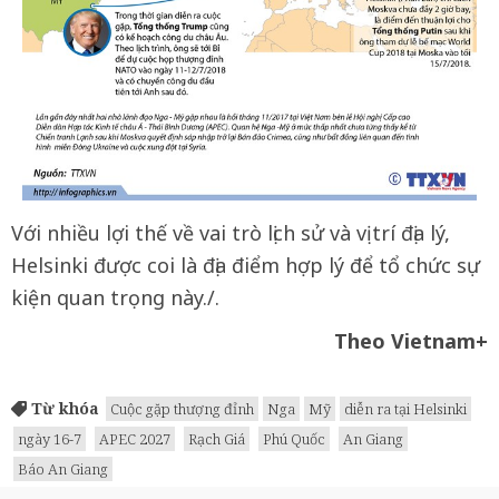
Với nhiều lợi thế về vai trò lịch sử và vị trí địa lý,
Helsinki được coi là địa điểm hợp lý để tổ chức sự
kiện quan trọng này./.
Theo Vietnam+
Từ khóa
Cuộc gặp thượng đỉnh
Nga
Mỹ
diễn ra tại Helsinki
ngày 16-7
APEC 2027
Rạch Giá
Phú Quốc
An Giang
Báo An Giang