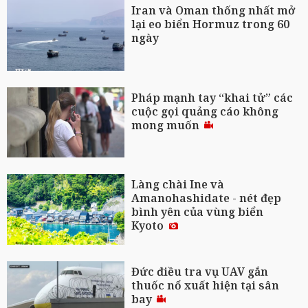
Iran và Oman thống nhất mở
lại eo biển Hormuz trong 60
ngày
Pháp mạnh tay “khai tử” các
cuộc gọi quảng cáo không
mong muốn
Làng chài Ine và
Amanohashidate - nét đẹp
bình yên của vùng biển
Kyoto
Đức điều tra vụ UAV gắn
thuốc nổ xuất hiện tại sân
bay