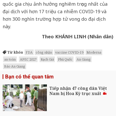
quốc gia chịu ảnh hưởng nghiêm trọng nhất của
đại dịch với hơn 17 triệu ca nhiễm COVID-19 và
hơn 300 nghìn trường hợp tử vong do đại dịch
này.
Theo KHÁNH LINH (Nhân dân)
Từ khóa
FDA
công nhận
vaccine COVID-19
Moderna
an toàn
APEC 2027
Rạch Giá
Phú Quốc
An Giang
Báo An Giang
Bạn có thể quan tâm
Tiếp nhận 47 công dân Việt
Nam bị Hoa Kỳ trục xuất