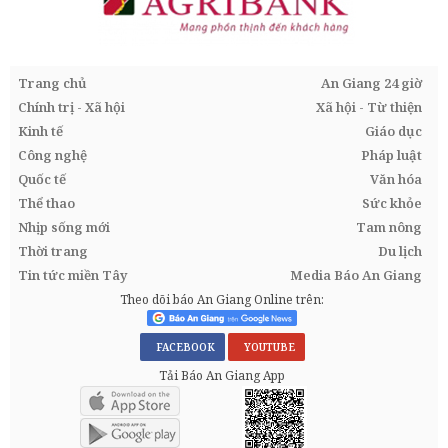
Trang chủ
An Giang 24 giờ
Chính trị - Xã hội
Xã hội - Từ thiện
Kinh tế
Giáo dục
Công nghệ
Pháp luật
Quốc tế
Văn hóa
Thể thao
Sức khỏe
Nhịp sống mới
Tam nông
Thời trang
Du lịch
Tin tức miền Tây
Media Báo An Giang
Theo dõi báo An Giang Online trên:
FACEBOOK
YOUTUBE
Tải Báo An Giang App