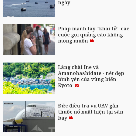
ngày
Pháp mạnh tay “khai tử” các
cuộc gọi quảng cáo không
mong muốn
Làng chài Ine và
Amanohashidate - nét đẹp
bình yên của vùng biển
Kyoto
Đức điều tra vụ UAV gắn
thuốc nổ xuất hiện tại sân
bay