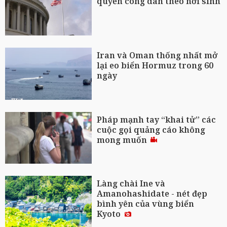
quyền công dân theo nơi sinh
Iran và Oman thống nhất mở
lại eo biển Hormuz trong 60
ngày
Pháp mạnh tay “khai tử” các
cuộc gọi quảng cáo không
mong muốn
Làng chài Ine và
Amanohashidate - nét đẹp
bình yên của vùng biển
Kyoto