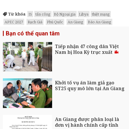
Từ khóa
IS
tấn công
Bộ Ngoại gia
Libya
thiệt mạng
APEC 2027
Rạch Giá
Phú Quốc
An Giang
Báo An Giang
Bạn có thể quan tâm
Tiếp nhận 47 công dân Việt
Nam bị Hoa Kỳ trục xuất
Khởi tố vụ án làm giả gạo
ST25 quy mô lớn tại An Giang
An Giang được phân loại là
đơn vị hành chính cấp tỉnh