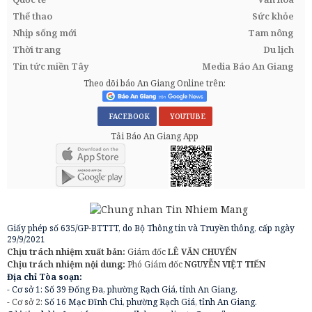
Thể thao
Sức khỏe
Nhịp sống mới
Tam nông
Thời trang
Du lịch
Tin tức miền Tây
Media Báo An Giang
Theo dõi báo An Giang Online trên:
FACEBOOK
YOUTUBE
Tải Báo An Giang App
Giấy phép số 635/GP-BTTTT, do Bộ Thông tin và Truyền thông, cấp ngày
29/9/2021
Chịu trách nhiệm xuất bản:
Giám đốc
LÊ VĂN CHUYỂN
Chịu trách nhiệm nội dung:
Phó Giám đốc
NGUYỄN VIỆT TIẾN
Địa chỉ Tòa soạn:
- Cơ sở 1: Số 39 Đống Đa, phường Rạch Giá, tỉnh An Giang.
- Cơ sở 2:
Số 16 Mạc Đĩnh Chi, phường Rạch Giá, tỉnh An Giang.