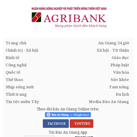
Trang chủ
An Giang 24 giờ
Chính trị - Xã hội
Xã hội - Từ thiện
Kinh tế
Giáo dục
Công nghệ
Pháp luật
Quốc tế
Văn hóa
Thể thao
Sức khỏe
Nhịp sống mới
Tam nông
Thời trang
Du lịch
Tin tức miền Tây
Media Báo An Giang
Theo dõi báo An Giang Online trên:
FACEBOOK
YOUTUBE
Tải Báo An Giang App