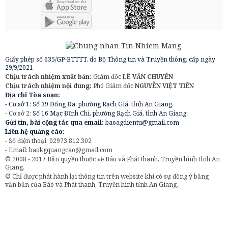
Giấy phép số 635/GP-BTTTT, do Bộ Thông tin và Truyền thông, cấp ngày
29/9/2021
Chịu trách nhiệm xuất bản:
Giám đốc
LÊ VĂN CHUYỂN
Chịu trách nhiệm nội dung:
Phó Giám đốc
NGUYỄN VIỆT TIẾN
Địa chỉ Tòa soạn:
- Cơ sở 1: Số 39 Đống Đa, phường Rạch Giá, tỉnh An Giang.
- Cơ sở 2:
Số 16 Mạc Đĩnh Chi, phường Rạch Giá, tỉnh An Giang.
Gửi tin, bài cộng tác qua email:
baoagdientu@gmail.com
Liên hệ quảng cáo:
- Số điện thoại: 02973.812.302
- Email:
baokgquangcao@gmail.com
© 2008 - 2017 Bản quyền thuộc về Báo và Phát thanh, Truyền hình tỉnh An
Giang.
© Chỉ được phát hành lại thông tin trên website khi có sự đồng ý bằng
văn bản của Báo và Phát thanh, Truyền hình tỉnh An Giang.