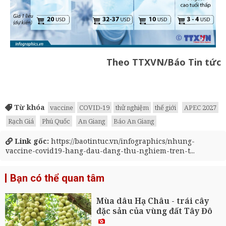
Theo TTXVN/Báo Tin tức
Từ khóa
vaccine
COVID-19
thử nghiệm
thế giới
APEC 2027
Rạch Giá
Phú Quốc
An Giang
Báo An Giang
Link gốc:
https://baotintuc.vn/infographics/nhung-
vaccine-covid19-hang-dau-dang-thu-nghiem-tren-t...
Bạn có thể quan tâm
Mùa dâu Hạ Châu - trái cây
đặc sản của vùng đất Tây Đô