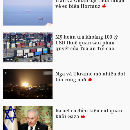
Iran và Oman đạt thỏa thuận
về eo biển Hormuz
Mỹ hoàn trả khoảng 100 tỷ
USD thuế quan sau phán
quyết của Tòa án Tối cao
Nga và Ukraine mở nhiều đợt
tấn công mới
Israel ra điều kiện rút quân
khỏi Gaza