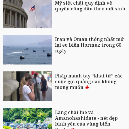
Mỹ siết chặt quy định về
quyền công dân theo nơi sinh
Iran và Oman thống nhất mở
lại eo biển Hormuz trong 60
ngày
Pháp mạnh tay “khai tử” các
cuộc gọi quảng cáo không
mong muốn
Làng chài Ine và
Amanohashidate - nét đẹp
bình yên của vùng biển