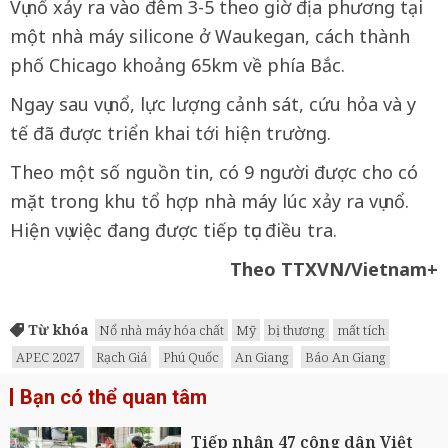
Vụ nổ xảy ra vào đêm 3-5 theo giờ địa phương tại
một nhà máy silicone ở Waukegan, cách thành
phố Chicago khoảng 65km về phía Bắc.
Ngay sau vụ nổ, lực lượng cảnh sát, cứu hỏa và y
tế đã được triển khai tới hiện trường.
Theo một số nguồn tin, có 9 người được cho có
mặt trong khu tổ hợp nhà máy lúc xảy ra vụ nổ.
Hiện vụ việc đang được tiếp tục điều tra.
Theo TTXVN/Vietnam+
Từ khóa
Nổ nhà máy hóa chất
Mỹ
bị thương
mất tích
APEC 2027
Rạch Giá
Phú Quốc
An Giang
Báo An Giang
Bạn có thể quan tâm
Tiếp nhận 47 công dân Việt