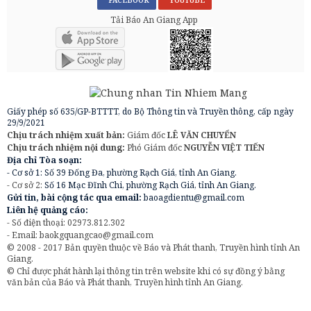
FACEBOOK
YOUTUBE
Tải Báo An Giang App
Giấy phép số 635/GP-BTTTT, do Bộ Thông tin và Truyền thông, cấp ngày
29/9/2021
Chịu trách nhiệm xuất bản:
Giám đốc
LÊ VĂN CHUYỂN
Chịu trách nhiệm nội dung:
Phó Giám đốc
NGUYỄN VIỆT TIẾN
Địa chỉ Tòa soạn:
- Cơ sở 1: Số 39 Đống Đa, phường Rạch Giá, tỉnh An Giang.
- Cơ sở 2:
Số 16 Mạc Đĩnh Chi, phường Rạch Giá, tỉnh An Giang.
Gửi tin, bài cộng tác qua email:
baoagdientu@gmail.com
Liên hệ quảng cáo:
- Số điện thoại: 02973.812.302
- Email:
baokgquangcao@gmail.com
© 2008 - 2017 Bản quyền thuộc về Báo và Phát thanh, Truyền hình tỉnh An
Giang.
© Chỉ được phát hành lại thông tin trên website khi có sự đồng ý bằng
văn bản của Báo và Phát thanh, Truyền hình tỉnh An Giang.