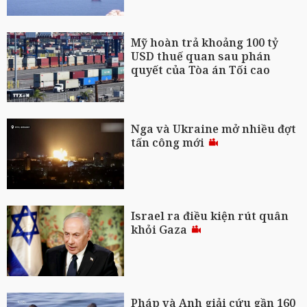
Mỹ hoàn trả khoảng 100 tỷ
USD thuế quan sau phán
quyết của Tòa án Tối cao
Nga và Ukraine mở nhiều đợt
tấn công mới
Israel ra điều kiện rút quân
khỏi Gaza
Pháp và Anh giải cứu gần 160