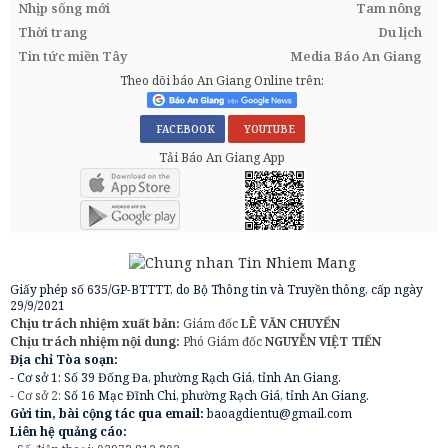
Nhịp sống mới
Tam nông
Thời trang
Du lịch
Tin tức miền Tây
Media Báo An Giang
Theo dõi báo An Giang Online trên:
FACEBOOK
YOUTUBE
Tải Báo An Giang App
Giấy phép số 635/GP-BTTTT, do Bộ Thông tin và Truyền thông, cấp ngày
29/9/2021
Chịu trách nhiệm xuất bản:
Giám đốc
LÊ VĂN CHUYỂN
Chịu trách nhiệm nội dung:
Phó Giám đốc
NGUYỄN VIỆT TIẾN
Địa chỉ Tòa soạn:
- Cơ sở 1: Số 39 Đống Đa, phường Rạch Giá, tỉnh An Giang.
- Cơ sở 2:
Số 16 Mạc Đĩnh Chi, phường Rạch Giá, tỉnh An Giang.
Gửi tin, bài cộng tác qua email:
baoagdientu@gmail.com
Liên hệ quảng cáo: