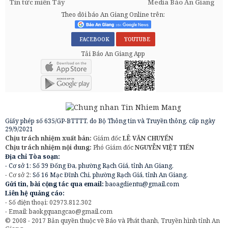
Tin tức miền Tây
Media Báo An Giang
Theo dõi báo An Giang Online trên:
FACEBOOK
YOUTUBE
Tải Báo An Giang App
Giấy phép số 635/GP-BTTTT, do Bộ Thông tin và Truyền thông, cấp ngày
29/9/2021
Chịu trách nhiệm xuất bản:
Giám đốc
LÊ VĂN CHUYỂN
Chịu trách nhiệm nội dung:
Phó Giám đốc
NGUYỄN VIỆT TIẾN
Địa chỉ Tòa soạn:
- Cơ sở 1: Số 39 Đống Đa, phường Rạch Giá, tỉnh An Giang.
- Cơ sở 2:
Số 16 Mạc Đĩnh Chi, phường Rạch Giá, tỉnh An Giang.
Gửi tin, bài cộng tác qua email:
baoagdientu@gmail.com
Liên hệ quảng cáo:
- Số điện thoại: 02973.812.302
- Email:
baokgquangcao@gmail.com
© 2008 - 2017 Bản quyền thuộc về Báo và Phát thanh, Truyền hình tỉnh An