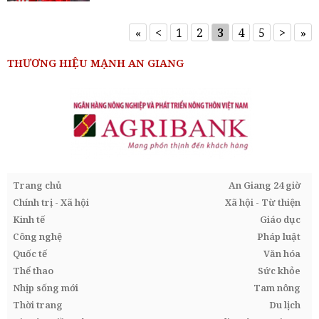
«
<
1
2
3
4
5
>
»
THƯƠNG HIỆU MẠNH AN GIANG
Trang chủ
An Giang 24 giờ
Chính trị - Xã hội
Xã hội - Từ thiện
Kinh tế
Giáo dục
Công nghệ
Pháp luật
Quốc tế
Văn hóa
Thể thao
Sức khỏe
Nhịp sống mới
Tam nông
Thời trang
Du lịch