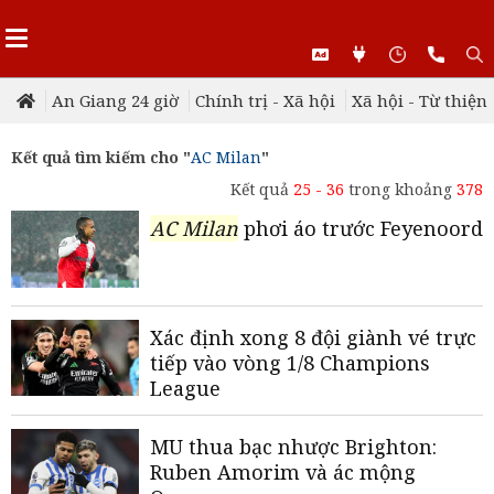
An Giang 24 giờ
Chính trị - Xã hội
Xã hội - Từ thiện
Kết quả tìm kiếm cho "
AC Milan
"
Kết quả
25 - 36
trong khoảng
378
AC Milan
phơi áo trước Feyenoord
Xác định xong 8 đội giành vé trực
tiếp vào vòng 1/8 Champions
League
MU thua bạc nhược Brighton:
Ruben Amorim và ác mộng