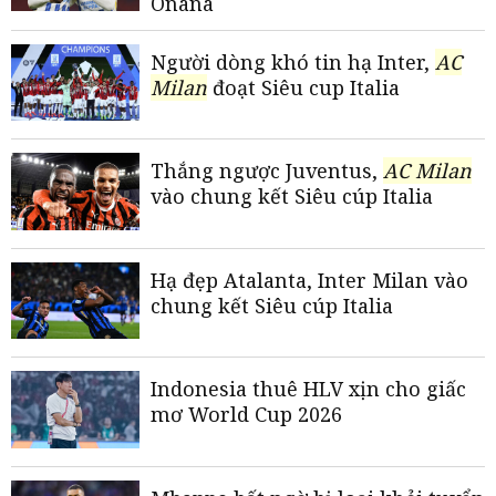
Onana
Người dòng khó tin hạ Inter,
AC
Milan
đoạt Siêu cup Italia
Thắng ngược Juventus,
AC Milan
vào chung kết Siêu cúp Italia
Hạ đẹp Atalanta, Inter Milan vào
chung kết Siêu cúp Italia
Indonesia thuê HLV xịn cho giấc
mơ World Cup 2026