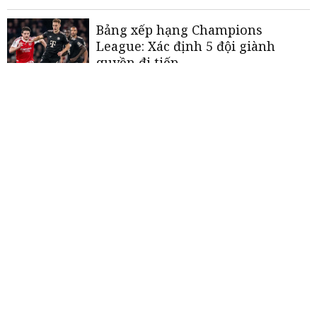
Bảng xếp hạng Champions
League: Xác định 5 đội giành
quyền đi tiếp
Dự đoán Champions League:
Arsenal sáng cửa vô địch;
Liverpool chỉ còn 3% cơ hội
Champions League: Arsenal đánh
bại Bayern, Liverpool thảm bại tại
Anfield
«
<
1
2
3
4
5
>
»
THƯƠNG HIỆU MẠNH AN GIANG