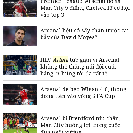
Premier League: Arsenal bỏ xa
Man City 9 điểm, Chelsea lỡ cơ hội
vào top 3
Arsenal liệu có sẩy chân trước cái
bẫy của David Moyes?
HLV
Arteta
tức giận vì Arsenal
không thể thắng nổi đội cuối
bảng: "Chúng tôi đã rất tệ"
Arsenal đè bẹp Wigan 4-0, thong
dong tiến vào vòng 5 FA Cup
Arsenal bị Brentford níu chân,
Man City hưởng lợi trong cuộc
đua ngôi vương