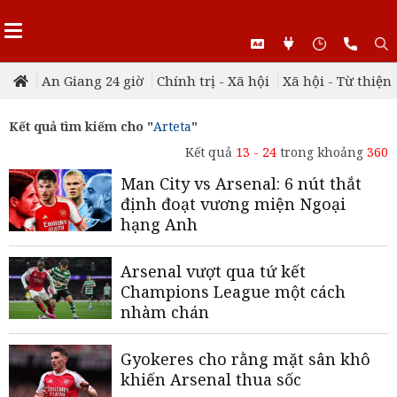
An Giang 24 giờ
Chính trị - Xã hội
Xã hội - Từ thiện
Kết quả tìm kiếm cho "
Arteta
"
Kết quả
13 - 24
trong khoảng
360
Man City vs Arsenal: 6 nút thắt
định đoạt vương miện Ngoại
hạng Anh
Arsenal vượt qua tứ kết
Champions League một cách
nhàm chán
Gyokeres cho rằng mặt sân khô
khiến Arsenal thua sốc