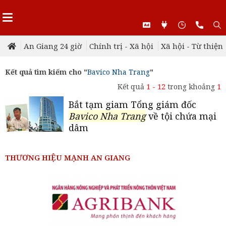
An Giang 24 giờ
Chính trị - Xã hội
Xã hội - Từ thiện
Kết quả tìm kiếm cho "
Bavico Nha Trang
"
Kết quả
1 - 12
trong khoảng
1
Bắt tạm giam Tổng giám đốc
Bavico Nha Trang
về tội chứa mại
dâm
THƯƠNG HIỆU MẠNH AN GIANG