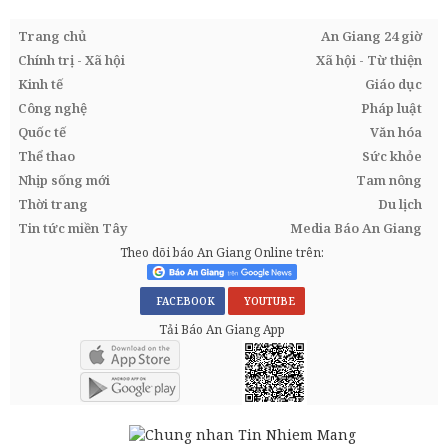
Trang chủ
An Giang 24 giờ
Chính trị - Xã hội
Xã hội - Từ thiện
Kinh tế
Giáo dục
Công nghệ
Pháp luật
Quốc tế
Văn hóa
Thể thao
Sức khỏe
Nhịp sống mới
Tam nông
Thời trang
Du lịch
Tin tức miền Tây
Media Báo An Giang
Theo dõi báo An Giang Online trên:
FACEBOOK
YOUTUBE
Tải Báo An Giang App