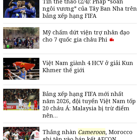
Tin thể thao (2/4): Pháp “soán
ngôi vương” của Tây Ban Nha trên
bảng xếp hạng FIFA
Mỹ chấm dứt viện trợ nhân đạo
cho 7 quốc gia châu Phi
Việt Nam giành 4 HCV ở giải Kun
Khmer thế giới
Bảng xếp hạng FIFA mới nhất
năm 2026, đội tuyển Việt Nam tốp
20 châu Á: Malaysia bị trừ điểm
nên…
Thắng nhàn
Cameroon
, Morocco
ghi tên vào bán kết AFCON