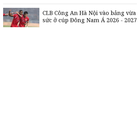
CLB Công An Hà Nội vào bảng vừa
sức ở cúp Đông Nam Á 2026 - 2027
Bảng đấu của tuyển Việt Nam tại
Asian Cup giống hệt U17 Việt
Nam ở Giải U17 châu Á
World Cup 2026: Cuộc đấu trí giữa
những "vị tướng" tài năng nhất
lịch sử
«
<
1
2
3
4
5
>
»
THƯƠNG HIỆU MẠNH AN GIANG