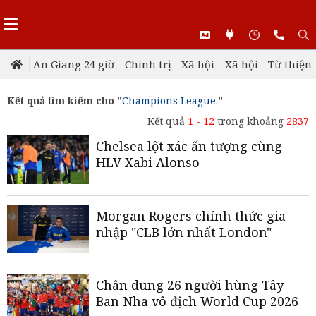
An Giang 24 giờ
Chính trị - Xã hội
Xã hội - Từ thiện
Kết quả tìm kiếm cho "
Champions League.
"
Kết quả
1 - 12
trong khoảng
2837
Chelsea lột xác ấn tượng cùng
HLV Xabi Alonso
Morgan Rogers chính thức gia
nhập "CLB lớn nhất London"
Chân dung 26 người hùng Tây
Ban Nha vô địch World Cup 2026