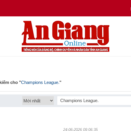
Liên h
 kiếm cho "
Champions League.
"
tìm kiếm
FIFA bất ngờ muốn đổi luật
về tranh cãi
24-06-2026 09:06:35