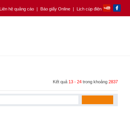
ệ quảng cáo
|
Báo giấy Online
|
Lịch cúp điện
Kết quả
13 - 24
trong khoảng
2837
Tìm kiếm
 giữa World Cup, Chủ tịch Infantino lên tiếng