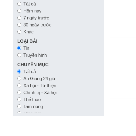
Tất cả
Hôm nay
7 ngày trước
30 ngày trước
Khác
LOẠI BÀI
Tin
Truyền hình
CHUYÊN MỤC
Tất cả
An Giang 24 giờ
Xã hội - Từ thiện
Chính trị - Xã hội
Thể thao
Tam nông
Giáo dục
Công nghệ
Quốc tế
Khoa học