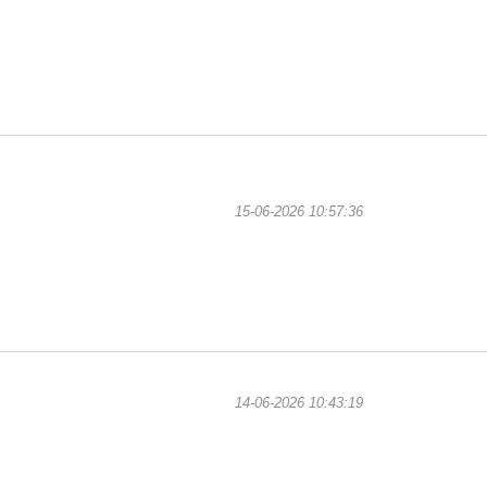
FIFA đã gây bất ngờ khi v
vòng 32 đội World Cup 202
Infantino cũng lên tiếng 
tranh cãi từ đầu giải.
Mùa giải 2025-2026: CLB C
Minh trở lại
15-06-2026 10:57:36
Mùa giải 2025-2026 của bón
ngôi vô địch Cúp Quốc gia 
Công an Hà Nội (CAHN) đã 
Pháp áp lệnh giới nghiêm 
14-06-2026 10:43:19
Dù World Cup 2026 diễn ra
thành phố tại nước này đã s