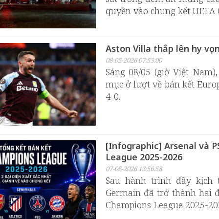
quyền vào chung kết UEFA C
Aston Villa thắp lên hy vọ
08-05-2026 07:53:00
Sáng 08/05 (giờ Việt Nam)
mục ở lượt về bán kết Europ
4-0.
[Infographic] Arsenal và 
League 2025-2026
07-05-2026 13:56:58
Sau hành trình đầy kịch t
Germain đã trở thành hai đ
Champions League 2025-20