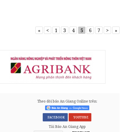
«
<
1
3
4
5
6
7
>
»
Theo dõi báo An Giang Online trên:
FACEBOOK
YOUTUBE
Tải Báo An Giang App