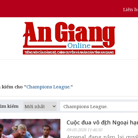
Liên h
 kiếm cho "
Champions League.
"
tìm kiếm
Cuộc đua vô địch Ngoại hạ
09-05-2026 11:46:50
Arsenal đang nắm lại quyề