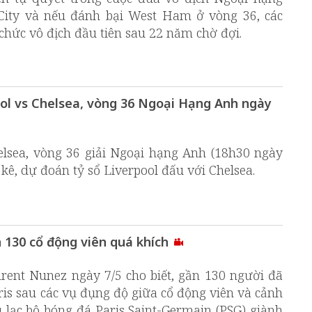
City và nếu đánh bại West Ham ở vòng 36, các
 chức vô địch đầu tiên sau 22 năm chờ đợi.
ool vs Chelsea, vòng 36 Ngoại Hạng Anh ngày
elsea, vòng 36 giải Ngoại hạng Anh (18h30 ngày
g kê, dự đoán tỷ sổ Liverpool đấu với Chelsea.
 130 cổ động viên quá khích
urent Nunez ngày 7/5 cho biết, gần 130 người đã
Paris sau các vụ đụng độ giữa cổ động viên và cảnh
lạc bộ bóng đá Paris Saint-Germain (PSG) giành