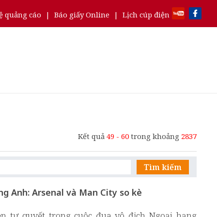
ệ quảng cáo
|
Báo giấy Online
|
Lịch cúp điện
Kết quả
49 - 60
trong khoảng
2837
Tìm kiếm
ng Anh: Arsenal và Man City so kè
n tự quyết trong cuộc đua vô địch Ngoại hạng