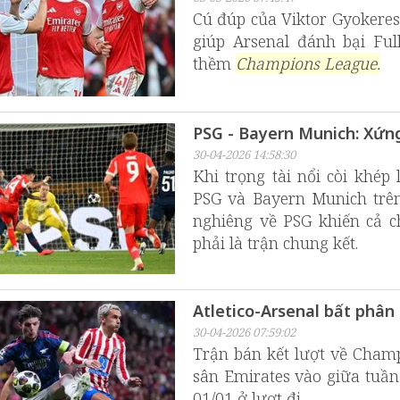
Cú đúp của Viktor Gyokeres
giúp Arsenal đánh bại Fu
thềm
Champions League.
PSG - Bayern Munich: Xứng
30-04-2026 14:58:30
Khi trọng tài nổi còi khép
PSG và Bayern Munich trên 
nghiêng về PSG khiến cả c
phải là trận chung kết.
Atletico-Arsenal bất phân
30-04-2026 07:59:02
Trận bán kết lượt về Champ
sân Emirates vào giữa tuần 
01/01 ở lượt đi.