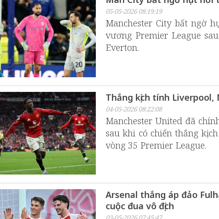
05-05-2026 08:19:19
Manchester City bất ngờ hụ
vương Premier League sau 
Everton.
Thắng kịch tính Liverpool
04-05-2026 08:22:08
Manchester United đã chín
sau khi có chiến thắng kịc
vòng 35 Premier League.
Arsenal thắng áp đảo Fulh
cuộc đua vô địch
03-05-2026 07:45:47