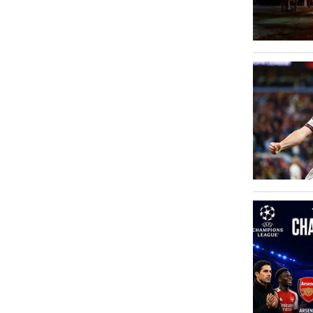
Văn hóa
Sức khỏe
Nhịp sống mới
Thời trang
Du lịch
Kinh tế
Pháp luật
Phóng sự ảnh
Quy hoạch tỉnh An Giang thời kỳ
2021-2030, tầm nhìn đến năm 2050
Podcast