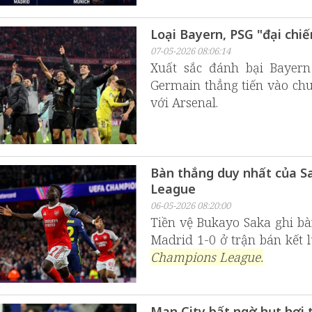
Loại Bayern, PSG "đại chi
07-05-2026 08:06:14
Xuất sắc đánh bại Bayern 
Germain thẳng tiến vào ch
với Arsenal.
Bàn thắng duy nhất của S
League
06-05-2026 08:20:00
Tiền vệ Bukayo Saka ghi bà
Madrid 1-0 ở trận bán kết 
Champions League.
Man City bất ngờ hụt hơi 