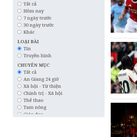
Tất cả
Hôm nay
7 ngày trước
30 ngày trước
Khác
LOẠI BÀI
Tin
Truyền hình
CHUYÊN MỤC
Tất cả
An Giang 24 giờ
Xã hội - Từ thiện
Chính trị - Xã hội
Thể thao
Tam nông
Giáo dục
Công nghệ
Quốc tế
Khoa học