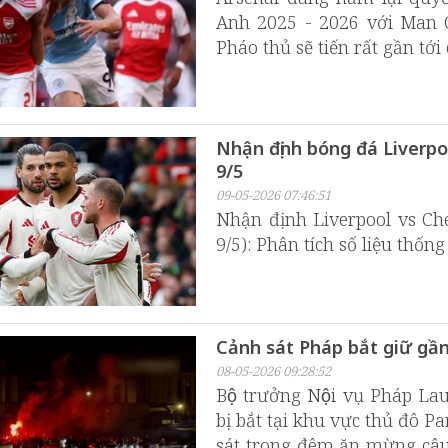
Anh 2025 - 2026 với Man 
Pháo thủ sẽ tiến rất gần tới
Nhận định bóng đá Liverp
9/5
09-05-2026 07:46:51
Nhận định Liverpool vs Ch
9/5): Phân tích số liệu thốn
Cảnh sát Pháp bắt giữ gần
08-05-2026 09:28:52
Bộ trưởng Nội vụ Pháp La
bị bắt tại khu vực thủ đô 
sát trong đêm ăn mừng câu 