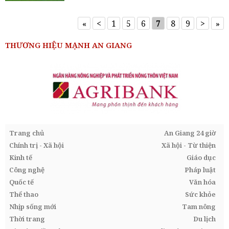
«
<
1
5
6
7
8
9
>
»
THƯƠNG HIỆU MẠNH AN GIANG
Trang chủ
An Giang 24 giờ
Chính trị - Xã hội
Xã hội - Từ thiện
Kinh tế
Giáo dục
Công nghệ
Pháp luật
Quốc tế
Văn hóa
Thể thao
Sức khỏe
Nhịp sống mới
Tam nông
Thời trang
Du lịch