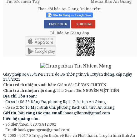
Tin tức miền Tây
Media Báo An Giang
Theo dõi báo An Giang Online trên:
FACEBOOK
YOUTUBE
Tải Báo An Giang App
Giấy phép số 635/GP-BTTTT, do Bộ Thông tin và Truyền thông, cấp ngày
29/9/2021
Chịu trách nhiệm xuất bản:
Giám đốc
LÊ VĂN CHUYỂN
Chịu trách nhiệm nội dung:
Phó Giám đốc
NGUYỄN VIỆT TIẾN
Địa chỉ Tòa soạn:
- Cơ sở 1: Số 39 Đống Đa, phường Rạch Giá, tỉnh An Giang.
- Cơ sở 2:
Số 16 Mạc Đĩnh Chi, phường Rạch Giá, tỉnh An Giang.
Gửi tin, bài cộng tác qua email:
baoagdientu@gmail.com
Liên hệ quảng cáo:
- Số điện thoại: 02973.812.302
- Email:
baokgquangcao@gmail.com
© 2008 - 2017 Bản quyền thuộc về Báo và Phát thanh, Truyền hình tỉnh An