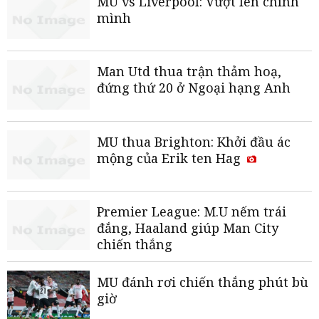
MU vs Liverpool: Vượt lên chính
mình
Man Utd thua trận thảm hoạ,
đứng thứ 20 ở Ngoại hạng Anh
MU thua Brighton: Khởi đầu ác
mộng của Erik ten Hag
Premier League: M.U nếm trái
đắng, Haaland giúp Man City
chiến thắng
MU đánh rơi chiến thắng phút bù
giờ