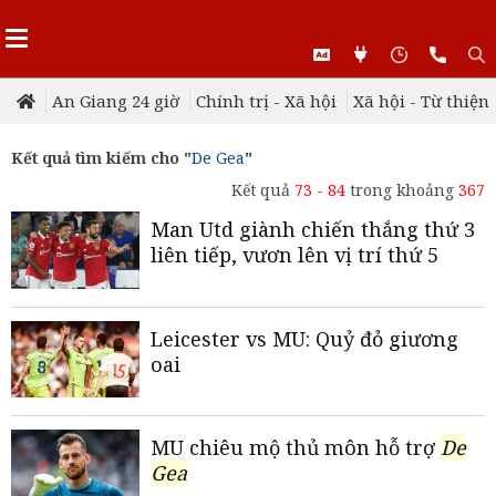
An Giang 24 giờ
Chính trị - Xã hội
Xã hội - Từ thiện
Kết quả tìm kiếm cho "
De Gea
"
Kết quả
73 - 84
trong khoảng
367
Man Utd giành chiến thắng thứ 3
liên tiếp, vươn lên vị trí thứ 5
Leicester vs MU: Quỷ đỏ giương
oai
MU chiêu mộ thủ môn hỗ trợ
De
Gea