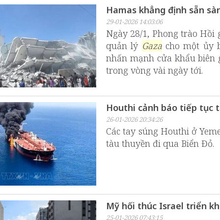
Hamas khẳng định sẵn sàn
29-01-2026 14:03:06
Ngày 28/1, Phong trào Hồi 
quản lý
Gaza
cho một ủy ba
nhấn mạnh cửa khẩu biên g
trong vòng vài ngày tới.
Houthi cảnh báo tiếp tục 
26-01-2026 20:34:26
Các tay súng Houthi ở Yem
tàu thuyền đi qua Biển Đỏ.
Mỹ hối thúc Israel triển k
25-01-2026 07:43:15