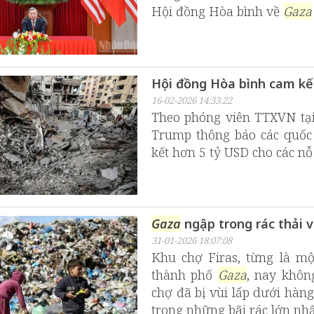
Hội đồng Hòa bình về
Gaza
Hội đồng Hòa bình cam kế
16-02-2026 14:33:22
Theo phóng viên TTXVN tại
Trump thông báo các quốc
kết hơn 5 tỷ USD cho các nỗ 
Gaza
ngập trong rác thải 
31-01-2026 18:07:08
Khu chợ Firas, từng là m
thành phố
Gaza
, nay khôn
chợ đã bị vùi lấp dưới hàng
trong những bãi rác lớn nhấ