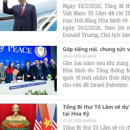
Ngày 18/2/2026, Tổng Bí 
Việt Nam Tô Lâm đã rời T
mạc Hội đồng Hòa bình về
ngày 20/2/2026, theo lờ
Donald Trump, Chủ tịch Sá
Góp tiếng nói, chung sức 
18-02-2026 08:48:04
Gần hai năm sau khi xung 
Hòa bình do Tổng thống M
quốc tế mới nhằm thúc đẩy n
cho vấn đề Israel-Palestine.
Tổng Bí thư Tô Lâm sẽ dự 
tại Hoa Kỳ
17-02-2026 09:00:44
Tổng Bí thư Tô Lâm sẽ có c