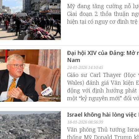
Mỹ đang tăng cường nỗ lực
Giai đoạn 2 thỏa thuận n
hiện tại có nguy cơ đình trệ
Đại hội XIV của Đảng: Mở r
Nam
24-01-2026 14:10:45
Giáo sư Carl Thayer (Học 
Wales) đánh giá Văn kiện 
động với định hướng phát 
một “kỷ nguyên mới” đối vớ
Israel không hài lòng việ
18-01-2026 08:56:39
Văn phòng Thủ tướng Isra
thống Mỹ Donald Trump khô