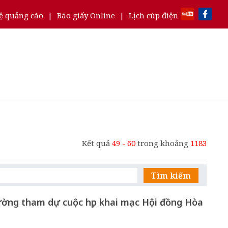
ệ quảng cáo
|
Báo giấy Online
|
Lịch cúp điện
Kết quả
49 - 60
trong khoảng
1183
Tìm kiếm
ường tham dự cuộc họp khai mạc Hội đồng Hòa