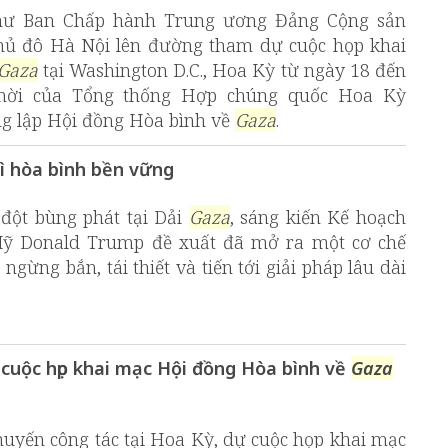
thư Ban Chấp hành Trung ương Đảng Cộng sản
hủ đô Hà Nội lên đường tham dự cuộc họp khai
Gaza
tại Washington D.C., Hoa Kỳ từ ngày 18 đến
i mời của Tổng thống Hợp chúng quốc Hoa Kỳ
ng lập Hội đồng Hòa bình về
Gaza
.
vì hòa bình bền vững
đột bùng phát tại Dải
Gaza
, sáng kiến Kế hoạch
ỹ Donald Trump đề xuất đã mở ra một cơ chế
gừng bắn, tái thiết và tiến tới giải pháp lâu dài
cuộc họp khai mạc Hội đồng Hòa bình về
Gaza
huyến công tác tại Hoa Kỳ, dự cuộc họp khai mạc