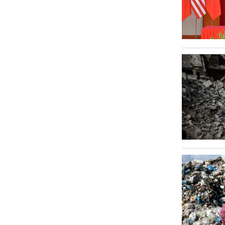
Văn hóa
Sức khỏe
Nhịp sống mới
Thời trang
Du lịch
Kinh tế
Pháp luật
Phóng sự ảnh
Quy hoạch tỉnh An Giang thời kỳ
2021-2030, tầm nhìn đến năm 2050
Podcast