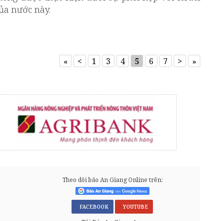
của nước này.
«
<
1
3
4
5
6
7
>
»
Theo dõi báo An Giang Online trên:
FACEBOOK
YOUTUBE