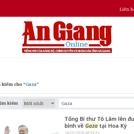
Liên h
 kiếm cho "
Gaza
"
tìm kiếm
Tổng Bí thư Tô Lâm lên đ
bình về
Gaza
tại Hoa Kỳ
18-02-2026 08:54:15