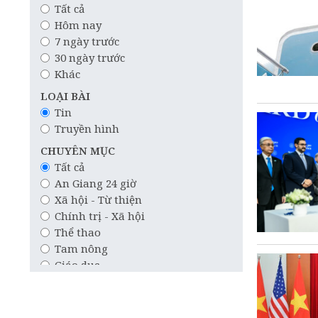
Tất cả
Hôm nay
7 ngày trước
30 ngày trước
Khác
LOẠI BÀI
Tin
Truyền hình
CHUYÊN MỤC
Tất cả
An Giang 24 giờ
Xã hội - Từ thiện
Chính trị - Xã hội
Thể thao
Tam nông
Giáo dục
Công nghệ
Quốc tế
Khoa học