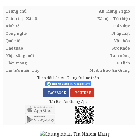
Trang chủ
An Giang 24 giờ
Chính trị - Xã hội
Xã hội - Từ thiện
Kinh tế
Giáo dục
Công nghệ
Pháp luật
Quốc tế
Văn hóa
Thể thao
Sức khỏe
Nhịp sống mới
Tam nông
Thời trang
Du lịch
Tin tức miền Tây
Media Báo An Giang
Theo dõi báo An Giang Online trên:
FACEBOOK
YOUTUBE
Tải Báo An Giang App