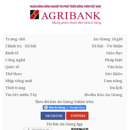
Trang chủ
An Giang 24 giờ
Chính trị - Xã hội
Xã hội - Từ thiện
Kinh tế
Giáo dục
Công nghệ
Pháp luật
Quốc tế
Văn hóa
Thể thao
Sức khỏe
Nhịp sống mới
Tam nông
Thời trang
Du lịch
Tin tức miền Tây
Media Báo An Giang
Theo dõi báo An Giang Online trên:
FACEBOOK
YOUTUBE
Tải Báo An Giang App