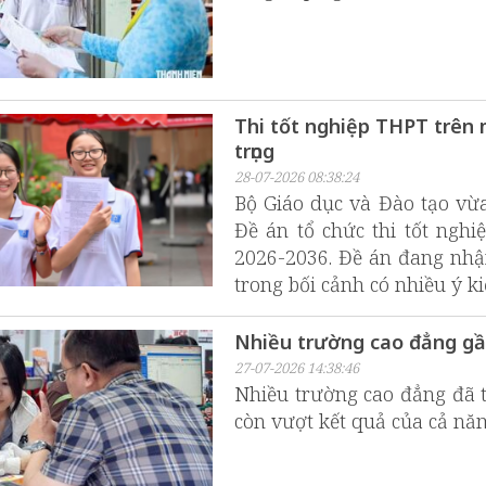
Thi tốt nghiệp THPT trên m
trọng
28-07-2026 08:38:24
Bộ Giáo dục và Đào tạo vừ
Đề án tổ chức thi tốt nghi
2026-2036. Đề án đang nhậ
trong bối cảnh có nhiều ý k
Nhiều trường cao đẳng gần
27-07-2026 14:38:46
Nhiều trường cao đẳng đã t
còn vượt kết quả của cả nă