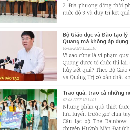
2. Địa phương đồng thời p
mức độ 3 và duy trì kết qu
Bộ Giáo dục và Đào tạo lý g
Quang mà không áp dụng c
05-08-2026 15:25:10
Vì sao cùng là vi phạm quy
Quang được tổ chức thi lại,
hủy kết quả? Theo Bộ Giáo 
và Quảng Trị có bản chất k
Trao quà, trao cả những n
07-08-2026 10:14:01
Những phần quà thiết thực,
lưu luyến trước giờ chia t
Câu lạc bộ The Rainbow 
chuyên Huỳnh Mẫn Đạt (phườ