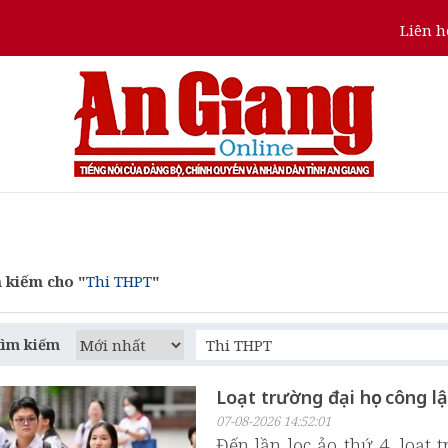
Liên h
 kiếm cho "
Thi THPT
"
tìm kiếm
Loạt trường đại học công l
07-08-2026 14:52:01
Đến lần lọc ảo thứ 4, loạt