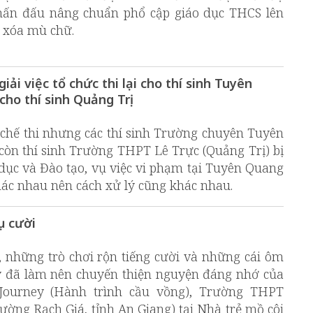
hấn đấu nâng chuẩn phổ cập giáo dục THCS lên
ả xóa mù chữ.
iải việc tổ chức thi lại cho thí sinh Tuyên
ho thí sinh Quảng Trị
 chế thi nhưng các thí sinh Trường chuyên Tuyên
 còn thí sinh Trường THPT Lê Trực (Quảng Trị) bị
dục và Đào tạo, vụ việc vi phạm tại Tuyên Quang
hác nhau nên cách xử lý cũng khác nhau.
ụ cười
 những trò chơi rộn tiếng cười và những cái ôm
ay đã làm nên chuyến thiện nguyện đáng nhớ của
Journey (Hành trình cầu vồng), Trường THPT
ng Rạch Giá, tỉnh An Giang) tại Nhà trẻ mồ côi