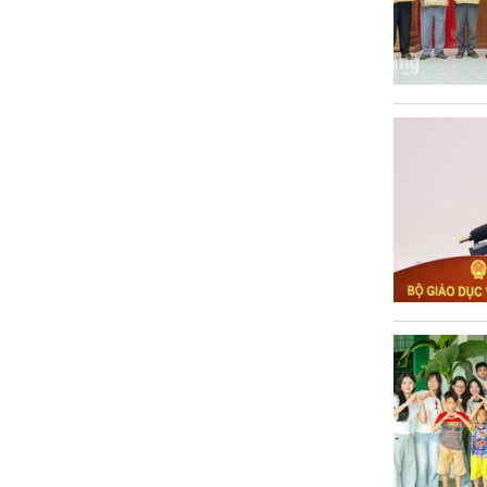
Văn hóa
Sức khỏe
Nhịp sống mới
Thời trang
Du lịch
Kinh tế
Pháp luật
Phóng sự ảnh
Quy hoạch tỉnh An Giang thời kỳ
2021-2030, tầm nhìn đến năm 2050
Podcast