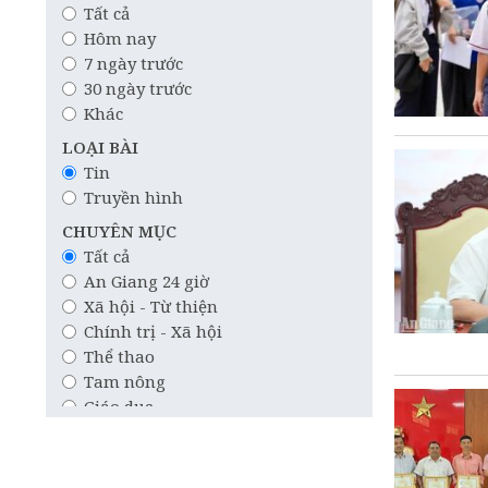
Tất cả
Hôm nay
7 ngày trước
30 ngày trước
Khác
LOẠI BÀI
Tin
Truyền hình
CHUYÊN MỤC
Tất cả
An Giang 24 giờ
Xã hội - Từ thiện
Chính trị - Xã hội
Thể thao
Tam nông
Giáo dục
Công nghệ
Quốc tế
Khoa học