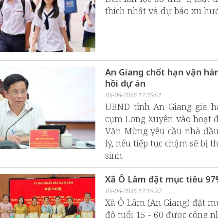
thích nhất và dự báo xu hư
An Giang chốt hạn vận hàn
hồi dự án
05-08-2026 17:35:01
UBND tỉnh An Giang gia h
cụm Long Xuyên vào hoạt đ
Văn Mừng yêu cầu nhà đầu t
lý, nếu tiếp tục chậm sẽ bị 
sinh.
Xã Ô Lâm đặt mục tiêu 97%
05-08-2026 17:19:27
Xã Ô Lâm (An Giang) đặt mụ
độ tuổi 15 - 60 được công 