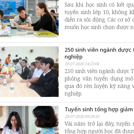
Sau khi học sinh có kết qu
tuyển sinh lớp 10, không k
diễn ra sôi động. Các cơ sở
muốn học sinh chọn được ng
250 sinh viên ngành dược
nghiệp
28-07-2026 14:23:06
250 sinh viên ngành dược T
phỏng vấn tuyển dụng mô 
qua đó rèn luyện kỹ năng v
nghiệp.
Tuyển sinh tổng hợp giảm 
28-07-2026 09:28:16
Vài năm trở lại đây, tuyển 
tổng hợp người học đã đượ