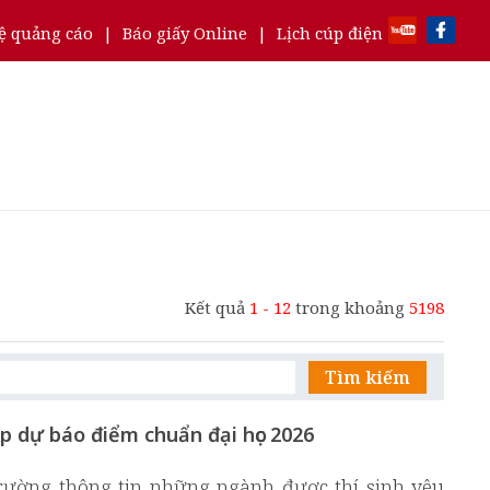
ệ quảng cáo
|
Báo giấy Online
|
Lịch cúp điện
Kết quả
1 - 12
trong khoảng
5198
Tìm kiếm
ập dự báo điểm chuẩn đại học 2026
 trường thông tin những ngành được thí sinh yêu