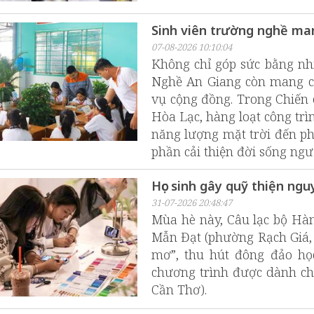
Sinh viên trường nghề ma
07-08-2026 10:10:04
Không chỉ góp sức bằng nhi
Nghề An Giang còn mang ch
vụ cộng đồng. Trong Chiến 
Hòa Lạc, hàng loạt công trìn
năng lượng mặt trời đến ph
phần cải thiện đời sống ngườ
Học sinh gây quỹ thiện ng
31-07-2026 20:48:47
Mùa hè này, Câu lạc bộ H
Mẫn Đạt (phường Rạch Giá, 
mơ”, thu hút đông đảo học
chương trình được dành ch
Cần Thơ).