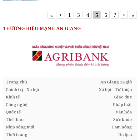
«
<
1
3
4
5
6
7
>
»
THƯƠNG HIỆU MẠNH AN GIANG
Trang chủ
An Giang 24 giờ
Chính trị - Xã hội
Xã hội - Từ thiện
Kinh tế
Giáo dục
Công nghệ
Pháp luật
Quốc tế
Văn hóa
Thể thao
Sức khỏe
Nhịp sống mới
Tam nông
Thời trang
Du lịch