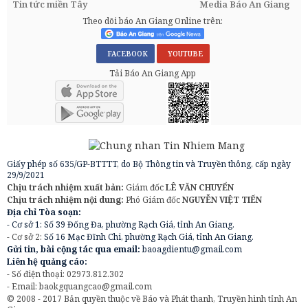
Tin tức miền Tây
Media Báo An Giang
Theo dõi báo An Giang Online trên:
FACEBOOK
YOUTUBE
Tải Báo An Giang App
Giấy phép số 635/GP-BTTTT, do Bộ Thông tin và Truyền thông, cấp ngày
29/9/2021
Chịu trách nhiệm xuất bản:
Giám đốc
LÊ VĂN CHUYỂN
Chịu trách nhiệm nội dung:
Phó Giám đốc
NGUYỄN VIỆT TIẾN
Địa chỉ Tòa soạn:
- Cơ sở 1: Số 39 Đống Đa, phường Rạch Giá, tỉnh An Giang.
- Cơ sở 2:
Số 16 Mạc Đĩnh Chi, phường Rạch Giá, tỉnh An Giang.
Gửi tin, bài cộng tác qua email:
baoagdientu@gmail.com
Liên hệ quảng cáo:
- Số điện thoại: 02973.812.302
- Email:
baokgquangcao@gmail.com
© 2008 - 2017 Bản quyền thuộc về Báo và Phát thanh, Truyền hình tỉnh An