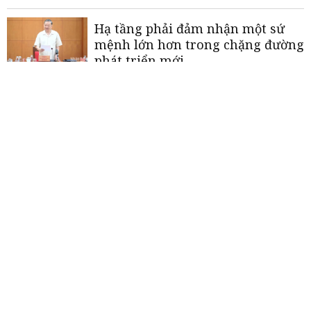
Hạ tầng phải đảm nhận một sứ
mệnh lớn hơn trong chặng đường
phát triển mới
Chủ tịch UBND tỉnh An Giang:
Khơi thông dòng vốn để tạo động
lực tăng trưởng
In ly Thành Tiến - Xưởng chuyên
sản xuất tô giấy giá rẻ uy tín tại
TP. Hồ Chí Minh, nhận thiết kế in
ấn theo yêu cầu
«
<
1
2
3
4
5
>
»
THƯƠNG HIỆU MẠNH AN GIANG