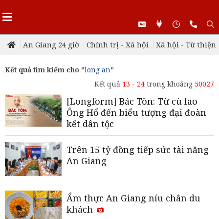
An Giang 24 giờ
Chính trị - Xã hội
Xã hội - Từ thiện
Kết quả tìm kiếm cho "
long an
"
Kết quả
13 - 24
trong khoảng
50027
[Longform] Bác Tôn: Từ cù lao
Ông Hổ đến biểu tượng đại đoàn
kết dân tộc
Trên 15 tỷ đồng tiếp sức tài năng
An Giang
Ẩm thực An Giang níu chân du
khách