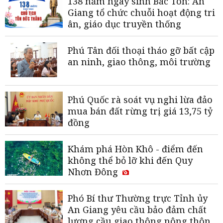
138 năm ngày sinh Bác Tôn: An
Giang tổ chức chuỗi hoạt động tri
ân, giáo dục truyền thống
Phú Tân đối thoại tháo gỡ bất cập
an ninh, giao thông, môi trường
Phú Quốc rà soát vụ nghi lừa đảo
mua bán đất rừng trị giá 13,75 tỷ
đồng
Khám phá Hòn Khô - điểm đến
không thể bỏ lỡ khi đến Quy
Nhơn Đông
Phó Bí thư Thường trực Tỉnh ủy
An Giang yêu cầu bảo đảm chất
lượng cầu giao thông nông thôn