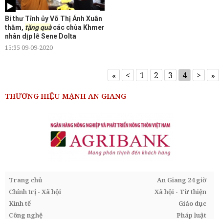
Bí thư Tỉnh ủy Võ Thị Ánh Xuân
thăm,
tặng quà
các chùa Khmer
nhân dịp lễ Sene Dolta
15:35 09-09-2020
«
<
1
2
3
4
>
»
THƯƠNG HIỆU MẠNH AN GIANG
Trang chủ
An Giang 24 giờ
Chính trị - Xã hội
Xã hội - Từ thiện
Kinh tế
Giáo dục
Công nghệ
Pháp luật