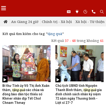
An Giang 24 giờ
Chính trị - Xã hội
Xã hội - Từ thiện
Kết quả tìm kiếm cho tag "
tặng quà
"
Kết quả
37 - 48
trong khoảng
41
Bí thư Tỉnh ủy Võ Thị Ánh Xuân
Chủ tịch UBND tỉnh Nguyễn
thăm,
tặng quà
các chùa và
Thanh Bình thăm,
tặng quà
gia
đồng bào dân tộc thiểu số
đình chính sách nhân kỷ niệm
Khmer nhân dịp Tết Chol
72 năm ngày Thương binh -
Chnam Thmay
Liệt sĩ 27-7