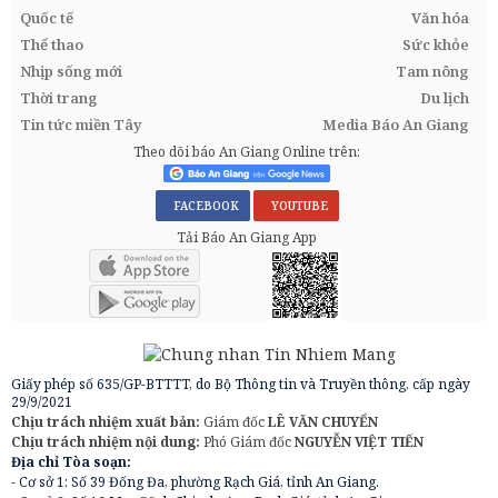
Quốc tế
Văn hóa
Thể thao
Sức khỏe
Nhịp sống mới
Tam nông
Thời trang
Du lịch
Tin tức miền Tây
Media Báo An Giang
Theo dõi báo An Giang Online trên:
FACEBOOK
YOUTUBE
Tải Báo An Giang App
Giấy phép số 635/GP-BTTTT, do Bộ Thông tin và Truyền thông, cấp ngày
29/9/2021
Chịu trách nhiệm xuất bản:
Giám đốc
LÊ VĂN CHUYỂN
Chịu trách nhiệm nội dung:
Phó Giám đốc
NGUYỄN VIỆT TIẾN
Địa chỉ Tòa soạn:
- Cơ sở 1: Số 39 Đống Đa, phường Rạch Giá, tỉnh An Giang.