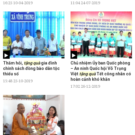
16:25 10-04-2019
11:04 24-07-2019
Thăm hỏi,
tặng quà
gia đình
Chủ nhiệm Ủy ban Quốc phòng
chính sách đồng bào dân tộc
– An ninh Quốc hội Võ Trọng
thiểu số
Việt
tặng quà
Tết công nhân có
hoàn cảnh khó khăn
15:48 25-10-2019
17:02 26-12-2019