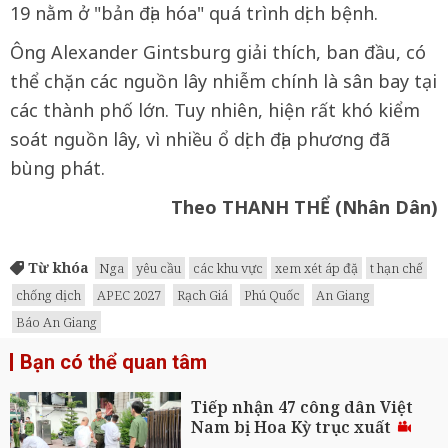
19 nằm ở "bản địa hóa" quá trình dịch bệnh.
Ông Alexander Gintsburg giải thích, ban đầu, có
thể chặn các nguồn lây nhiễm chính là sân bay tại
các thành phố lớn. Tuy nhiên, hiện rất khó kiểm
soát nguồn lây, vì nhiều ổ dịch địa phương đã
bùng phát.
Theo THANH THỂ (Nhân Dân)
Từ khóa
Nga
yêu cầu
các khu vực
xem xét áp đặ
t hạn chế
chống dịch
APEC 2027
Rạch Giá
Phú Quốc
An Giang
Báo An Giang
Bạn có thể quan tâm
Tiếp nhận 47 công dân Việt
Nam bị Hoa Kỳ trục xuất