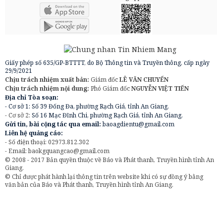
Giấy phép số 635/GP-BTTTT, do Bộ Thông tin và Truyền thông, cấp ngày
29/9/2021
Chịu trách nhiệm xuất bản:
Giám đốc
LÊ VĂN CHUYỂN
Chịu trách nhiệm nội dung:
Phó Giám đốc
NGUYỄN VIỆT TIẾN
Địa chỉ Tòa soạn:
- Cơ sở 1: Số 39 Đống Đa, phường Rạch Giá, tỉnh An Giang.
- Cơ sở 2:
Số 16 Mạc Đĩnh Chi, phường Rạch Giá, tỉnh An Giang.
Gửi tin, bài cộng tác qua email:
baoagdientu@gmail.com
Liên hệ quảng cáo:
- Số điện thoại: 02973.812.302
- Email:
baokgquangcao@gmail.com
© 2008 - 2017 Bản quyền thuộc về Báo và Phát thanh, Truyền hình tỉnh An
Giang.
© Chỉ được phát hành lại thông tin trên website khi có sự đồng ý bằng
văn bản của Báo và Phát thanh, Truyền hình tỉnh An Giang.