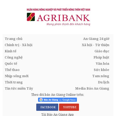
Trang chủ
An Giang 24 giờ
Chính trị - Xã hội
Xã hội - Từ thiện
Kinh tế
Giáo dục
Công nghệ
Pháp luật
Quốc tế
Văn hóa
Thể thao
Sức khỏe
Nhịp sống mới
Tam nông
Thời trang
Du lịch
Tin tức miền Tây
Media Báo An Giang
Theo dõi báo An Giang Online trên:
FACEBOOK
YOUTUBE
Tải Báo An Giang App