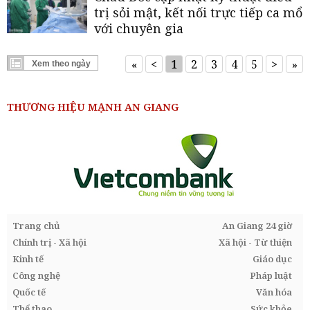
trị sỏi mật, kết nối trực tiếp ca mổ
với chuyên gia
«
<
1
2
3
4
5
>
»
Xem theo ngày
◀
▶
Tháng 08, 2026
T2
T3
T4
T5
T6
T7
CN
THƯƠNG HIỆU MẠNH AN GIANG
27
28
29
30
31
1
2
3
4
5
6
7
8
9
10
11
12
13
14
15
16
17
18
19
20
21
22
23
24
25
26
27
28
29
30
Trang chủ
An Giang 24 giờ
31
1
2
3
4
5
6
Chính trị - Xã hội
Xã hội - Từ thiện
Hoàn tất
Đóng
Kinh tế
Giáo dục
Công nghệ
Pháp luật
* Bạn có thể chọn 2 ngày để lọc tin tức
theo khoảng thời gian
Quốc tế
Văn hóa
Thể thao
Sức khỏe