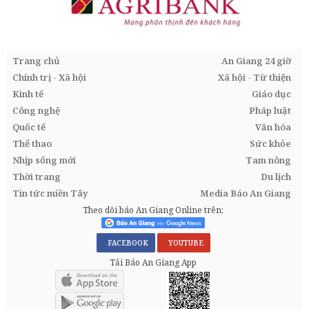
Trang chủ
An Giang 24 giờ
Chính trị - Xã hội
Xã hội - Từ thiện
Kinh tế
Giáo dục
Công nghệ
Pháp luật
Quốc tế
Văn hóa
Thể thao
Sức khỏe
Nhịp sống mới
Tam nông
Thời trang
Du lịch
Tin tức miền Tây
Media Báo An Giang
Theo dõi báo An Giang Online trên:
FACEBOOK
YOUTUBE
Tải Báo An Giang App