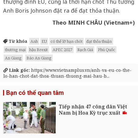
thượng đỉnh EU, cũng là thời hạn chót Thủ tướng
Anh Boris Johnson đặt ra để đạt thỏa thuận.
Theo MINH CHÂU (Vietnam+)
Từ khóa
Anh
EU
có thể lỡ hạn chót
đạt thỏa thuận
thương mại
hậu Brexit
APEC 2027
Rạch Giá
Phú Quốc
An Giang
Báo An Giang
Link gốc:
https://www.vietnamplus.vn/anh-va-eu-co-the-
lo-han-chot-dat-thoa-thuan-thuong-mai-hau-b...
Bạn có thể quan tâm
Tiếp nhận 47 công dân Việt
Nam bị Hoa Kỳ trục xuất