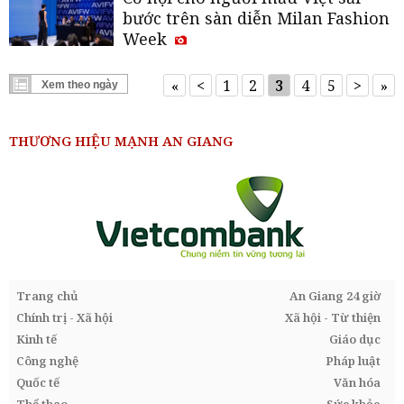
bước trên sàn diễn Milan Fashion
Week
«
<
1
2
3
4
5
>
»
Xem theo ngày
◀
▶
Tháng 08, 2026
T2
T3
T4
T5
T6
T7
CN
THƯƠNG HIỆU MẠNH AN GIANG
27
28
29
30
31
1
2
3
4
5
6
7
8
9
10
11
12
13
14
15
16
17
18
19
20
21
22
23
24
25
26
27
28
29
30
Trang chủ
An Giang 24 giờ
31
1
2
3
4
5
6
Chính trị - Xã hội
Xã hội - Từ thiện
Hoàn tất
Đóng
Kinh tế
Giáo dục
Công nghệ
Pháp luật
* Bạn có thể chọn 2 ngày để lọc tin tức
theo khoảng thời gian
Quốc tế
Văn hóa
Thể thao
Sức khỏe