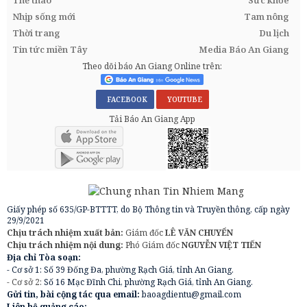
Nhịp sống mới
Tam nông
Thời trang
Du lịch
Tin tức miền Tây
Media Báo An Giang
Theo dõi báo An Giang Online trên:
FACEBOOK
YOUTUBE
Tải Báo An Giang App
Giấy phép số 635/GP-BTTTT, do Bộ Thông tin và Truyền thông, cấp ngày
29/9/2021
Chịu trách nhiệm xuất bản:
Giám đốc
LÊ VĂN CHUYỂN
Chịu trách nhiệm nội dung:
Phó Giám đốc
NGUYỄN VIỆT TIẾN
Địa chỉ Tòa soạn:
- Cơ sở 1: Số 39 Đống Đa, phường Rạch Giá, tỉnh An Giang.
- Cơ sở 2:
Số 16 Mạc Đĩnh Chi, phường Rạch Giá, tỉnh An Giang.
Gửi tin, bài cộng tác qua email:
baoagdientu@gmail.com
Liên hệ quảng cáo: