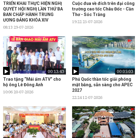
TRIỂN KHAI THỰC HIỆN NGHỊ
Cuộc đua về đích trên đại công
QUYẾT HỘI NGHỊ LẦN THỨ BA
trường cao tốc Châu Đốc - Cần
BAN CHẤP HÀNH TRUNG
Thơ - Sóc Trăng
ƯƠNG ĐẢNG KHÓA XIV
19:22 25-07-2026
08:13 29-07-2026
00:13:43
00:05:03
Trao tặng “Mái ấm ATV” cho
Phú Quốc thần tốc giải phóng
hộ ông Lê Đông Anh
mặt bằng, sẵn sàng cho APEC
2027
10:06 20-07-2026
22:24 12-07-2026