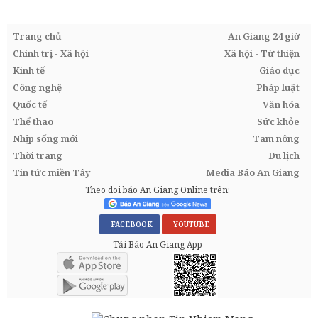
Trang chủ
An Giang 24 giờ
Chính trị - Xã hội
Xã hội - Từ thiện
Kinh tế
Giáo dục
Công nghệ
Pháp luật
Quốc tế
Văn hóa
Thể thao
Sức khỏe
Nhịp sống mới
Tam nông
Thời trang
Du lịch
Tin tức miền Tây
Media Báo An Giang
Theo dõi báo An Giang Online trên:
FACEBOOK
YOUTUBE
Tải Báo An Giang App