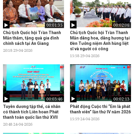
00:01:35
00:02:08
Chủ tịch Quốc hội Trần Thanh
Chủ tịch Quốc hội Trần Thanh
Mẫn thăm, tặng quà gia đình
Mẫn dâng hoa, dâng hương tại
chính sách tại An Giang
Đền Tưởng niệm Anh hùng liệt
sĩ và người có công
20:18 29-04-2026
15:58 29-04-2026
00:03:46
00:02:13
Tuyên dương tập thể, cá nhân
Phát động Cuộc thi “Em là phát
có thành tích Liên hoan Phát
thanh viên” lần thứ IV năm 2026
thanh toàn quốc lần thứ XVII
15:59 24-04-2026
20:48 24-04-2026