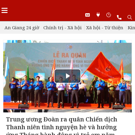
An Giang 24 giờ
Chính trị - Xã hội
Xã hội - Từ thiện
Kin
Play
Video
Trung ương Đoàn ra quân Chiến dịch
Thanh niên tình nguyện hè và hưởng
ứng Tháng hành động vì trẻ em năm