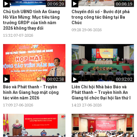
00:06:20
00:06:19
Chủ tịch UBND tỉnh An Giang
Chuyển đổi số - Bước đột phá
Hồ Văn Mừng: Mục tiêu tăng
trong công tác Đảng tại Ba
trưởng GRDP của tỉnh năm
Chúc
2026 không thay đổi
09:28 29-06-2026
15:32 07-07-2026
00:02:58
00:02:02
Báo và Phát thanh - Truyền
Liên Chi hội Nhà báo Báo và
hình An Giang họp mặt cộng
Phát thanh – Truyền hình An
tác viên năm 2026
Giang tổ chức Đại hội lần thứ I
17:09 27-06-2026
14:23 27-06-2026