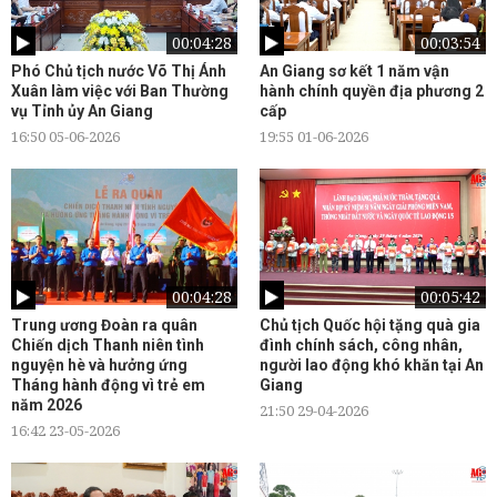
00:04:28
00:03:54
Phó Chủ tịch nước Võ Thị Ánh
An Giang sơ kết 1 năm vận
Xuân làm việc với Ban Thường
hành chính quyền địa phương 2
vụ Tỉnh ủy An Giang
cấp
16:50 05-06-2026
19:55 01-06-2026
00:04:28
00:05:42
Trung ương Đoàn ra quân
Chủ tịch Quốc hội tặng quà gia
Chiến dịch Thanh niên tình
đình chính sách, công nhân,
nguyện hè và hưởng ứng
người lao động khó khăn tại An
Tháng hành động vì trẻ em
Giang
năm 2026
21:50 29-04-2026
16:42 23-05-2026