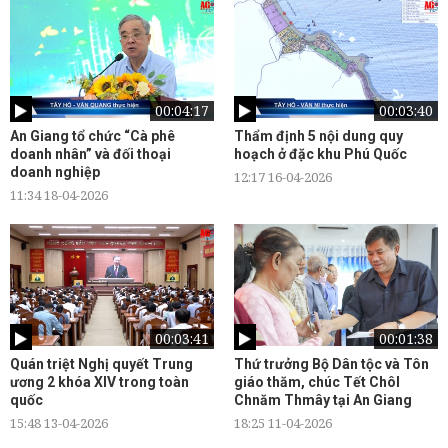
00:04:17
00:03:40
An Giang tổ chức “Cà phê
Thẩm định 5 nội dung quy
doanh nhân” và đối thoại
hoạch ở đặc khu Phú Quốc
doanh nghiệp
12:17 16-04-2026
11:34 18-04-2026
00:03:41
00:01:38
Quán triệt Nghị quyết Trung
Thứ trưởng Bộ Dân tộc và Tôn
ương 2 khóa XIV trong toàn
giáo thăm, chúc Tết Chôl
quốc
Chnăm Thmây tại An Giang
15:48 13-04-2026
18:25 11-04-2026