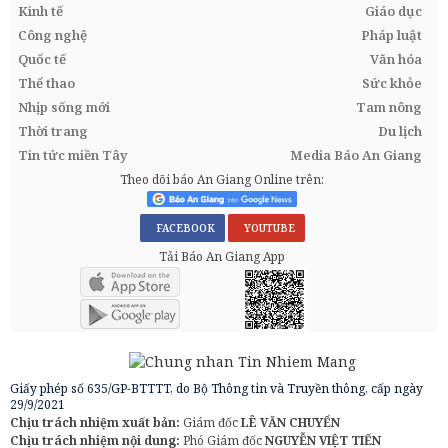
Kinh tế
Giáo dục
Công nghệ
Pháp luật
Quốc tế
Văn hóa
Thể thao
Sức khỏe
Nhịp sống mới
Tam nông
Thời trang
Du lịch
Tin tức miền Tây
Media Báo An Giang
Theo dõi báo An Giang Online trên:
FACEBOOK
YOUTUBE
Tải Báo An Giang App
Giấy phép số 635/GP-BTTTT, do Bộ Thông tin và Truyền thông, cấp ngày
29/9/2021
Chịu trách nhiệm xuất bản:
Giám đốc
LÊ VĂN CHUYỂN
Chịu trách nhiệm nội dung:
Phó Giám đốc
NGUYỄN VIỆT TIẾN