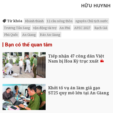
HỮU HUYNH
Từ khóa
Khánh thành
12 cầu nông thôn
nguyên Chủ tịch nước
Trương Tấn Sang
vận động tài trợ
An Phú
APEC 2027
Rạch Giá
Phú Quốc
An Giang
Báo An Giang
Bạn có thể quan tâm
Tiếp nhận 47 công dân Việt
Nam bị Hoa Kỳ trục xuất
Khởi tố vụ án làm giả gạo
ST25 quy mô lớn tại An Giang