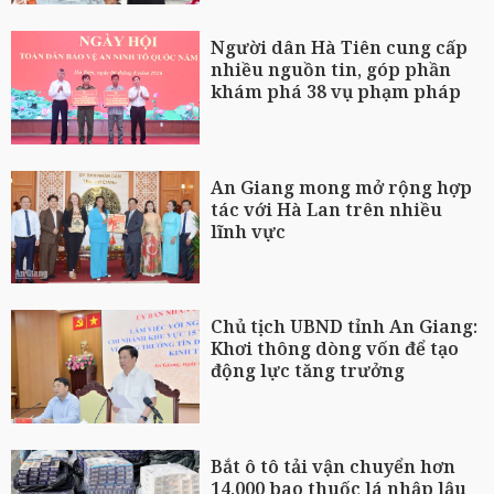
Người dân Hà Tiên cung cấp
nhiều nguồn tin, góp phần
khám phá 38 vụ phạm pháp
An Giang mong mở rộng hợp
tác với Hà Lan trên nhiều
lĩnh vực
Chủ tịch UBND tỉnh An Giang:
Khơi thông dòng vốn để tạo
động lực tăng trưởng
Bắt ô tô tải vận chuyển hơn
14.000 bao thuốc lá nhập lậu