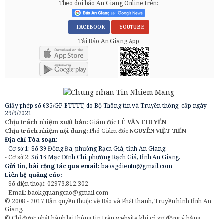
Theo dõi báo An Giang Online trên:
FACEBOOK
YOUTUBE
Tải Báo An Giang App
Giấy phép số 635/GP-BTTTT, do Bộ Thông tin và Truyền thông, cấp ngày
29/9/2021
Chịu trách nhiệm xuất bản:
Giám đốc
LÊ VĂN CHUYỂN
Chịu trách nhiệm nội dung:
Phó Giám đốc
NGUYỄN VIỆT TIẾN
Địa chỉ Tòa soạn:
- Cơ sở 1: Số 39 Đống Đa, phường Rạch Giá, tỉnh An Giang.
- Cơ sở 2:
Số 16 Mạc Đĩnh Chi, phường Rạch Giá, tỉnh An Giang.
Gửi tin, bài cộng tác qua email:
baoagdientu@gmail.com
Liên hệ quảng cáo:
- Số điện thoại: 02973.812.302
- Email:
baokgquangcao@gmail.com
© 2008 - 2017 Bản quyền thuộc về Báo và Phát thanh, Truyền hình tỉnh An
Giang.
© Chỉ được phát hành lại thông tin trên website khi có sự đồng ý bằng