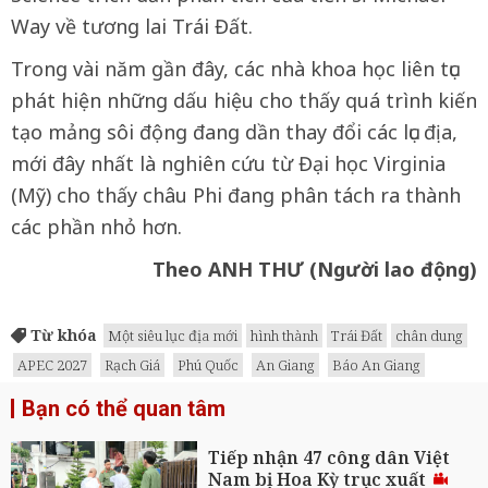
Way về tương lai Trái Đất.
Trong vài năm gần đây, các nhà khoa học liên tục
phát hiện những dấu hiệu cho thấy quá trình kiến
tạo mảng sôi động đang dần thay đổi các lục địa,
mới đây nhất là nghiên cứu từ Đại học Virginia
(Mỹ) cho thấy châu Phi đang phân tách ra thành
các phần nhỏ hơn.
Theo ANH THƯ (Người lao động)
Từ khóa
Một siêu lục địa mới
hình thành
Trái Đất
chân dung
APEC 2027
Rạch Giá
Phú Quốc
An Giang
Báo An Giang
Bạn có thể quan tâm
Tiếp nhận 47 công dân Việt
Nam bị Hoa Kỳ trục xuất