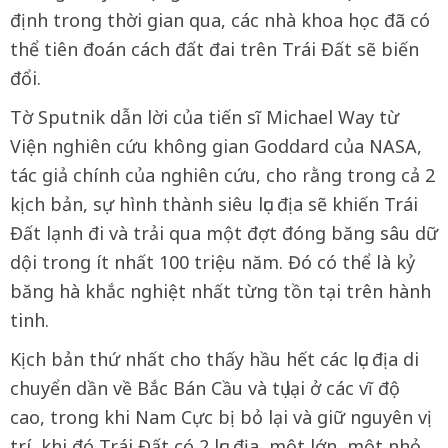
định trong thời gian qua, các nhà khoa học đã có
thể tiên đoán cách đất đai trên Trái Đất sẽ biến
đổi.
Tờ Sputnik dẫn lời của tiến sĩ Michael Way từ
Viện nghiên cứu không gian Goddard của NASA,
tác giả chính của nghiên cứu, cho rằng trong cả 2
kịch bản, sự hình thành siêu lục địa sẽ khiến Trái
Đất lạnh đi và trải qua một đợt đóng băng sâu dữ
dội trong ít nhất 100 triệu năm. Đó có thể là kỷ
băng hà khắc nghiệt nhất từng tồn tại trên hành
tinh.
Kịch bản thứ nhất cho thấy hầu hết các lục địa di
chuyển dần về Bắc Bán Cầu và tụ lại ở các vĩ độ
cao, trong khi Nam Cực bị bỏ lại và giữ nguyên vị
trí, khi đó Trái Đất có 2 lục địa, một lớn, một nhỏ.