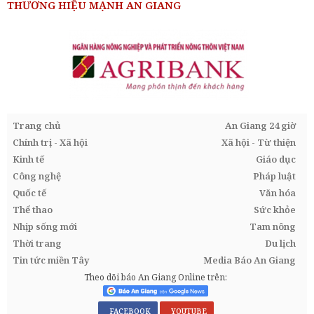
THƯƠNG HIỆU MẠNH AN GIANG
Trang chủ
An Giang 24 giờ
Chính trị - Xã hội
Xã hội - Từ thiện
Kinh tế
Giáo dục
Công nghệ
Pháp luật
Quốc tế
Văn hóa
Thể thao
Sức khỏe
Nhịp sống mới
Tam nông
Thời trang
Du lịch
Tin tức miền Tây
Media Báo An Giang
Theo dõi báo An Giang Online trên:
FACEBOOK
YOUTUBE