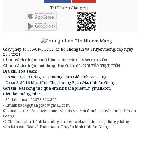
Tải Báo An Giang App
Giấy phép số 635/GP-BTTTT, do Bộ Thông tin và Truyền thông, cấp ngày
29/9/2021
Chịu trách nhiệm xuất bản:
Giám đốc
LÊ VĂN CHUYỂN
Chịu trách nhiệm nội dung:
Phó Giám đốc
NGUYỄN VIỆT TIẾN
Địa chỉ Tòa soạn:
- Cơ sở 1: Số 39 Đống Đa, phường Rạch Giá, tỉnh An Giang.
- Cơ sở 2:
Số 16 Mạc Đĩnh Chi, phường Rạch Giá, tỉnh An Giang.
Gửi tin, bài cộng tác qua email:
baoagdientu@gmail.com
Liên hệ quảng cáo:
- Số điện thoại: 02973.812.302
- Email:
baokgquangcao@gmail.com
© 2008 - 2017 Bản quyền thuộc về Báo và Phát thanh, Truyền hình tỉnh An
Giang.
© Chỉ được phát hành lại thông tin trên website khi có sự đồng ý bằng
văn bản của Báo và Phát thanh, Truyền hình tỉnh An Giang.