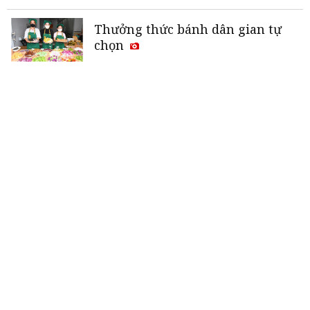
Thưởng thức bánh dân gian tự
chọn
An Giang -
Campuchia
tăng cường
phối hợp bảo vệ biên giới, vùng
biển
Tuyển Việt Nam chung bảng với
Thái Lan ở FIFA ASEAN Cup 2026
«
<
1
2
3
4
5
>
»
THƯƠNG HIỆU MẠNH AN GIANG