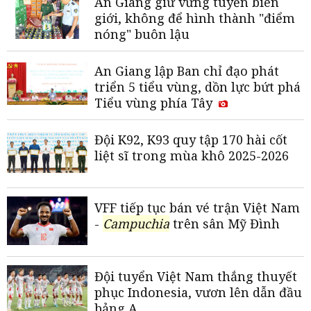
An Giang giữ vững tuyến biên
giới, không để hình thành "điểm
nóng" buôn lậu
An Giang lập Ban chỉ đạo phát
triển 5 tiểu vùng, dồn lực bứt phá
Tiểu vùng phía Tây
Đội K92, K93 quy tập 170 hài cốt
liệt sĩ trong mùa khô 2025-2026
VFF tiếp tục bán vé trận Việt Nam
-
Campuchia
trên sân Mỹ Đình
Đội tuyển Việt Nam thắng thuyết
phục Indonesia, vươn lên dẫn đầu
bảng A