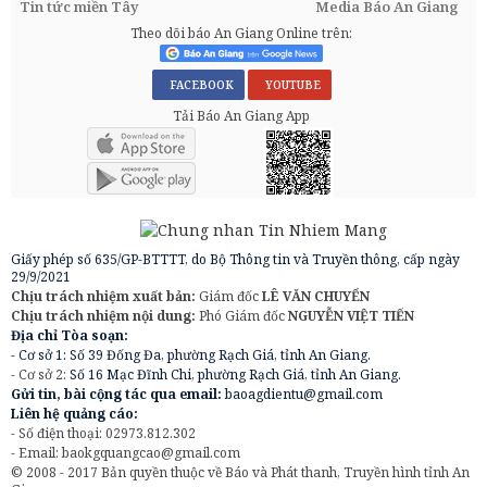
Tin tức miền Tây
Media Báo An Giang
Theo dõi báo An Giang Online trên:
FACEBOOK
YOUTUBE
Tải Báo An Giang App
Giấy phép số 635/GP-BTTTT, do Bộ Thông tin và Truyền thông, cấp ngày
29/9/2021
Chịu trách nhiệm xuất bản:
Giám đốc
LÊ VĂN CHUYỂN
Chịu trách nhiệm nội dung:
Phó Giám đốc
NGUYỄN VIỆT TIẾN
Địa chỉ Tòa soạn:
- Cơ sở 1: Số 39 Đống Đa, phường Rạch Giá, tỉnh An Giang.
- Cơ sở 2:
Số 16 Mạc Đĩnh Chi, phường Rạch Giá, tỉnh An Giang.
Gửi tin, bài cộng tác qua email:
baoagdientu@gmail.com
Liên hệ quảng cáo:
- Số điện thoại: 02973.812.302
- Email:
baokgquangcao@gmail.com
© 2008 - 2017 Bản quyền thuộc về Báo và Phát thanh, Truyền hình tỉnh An