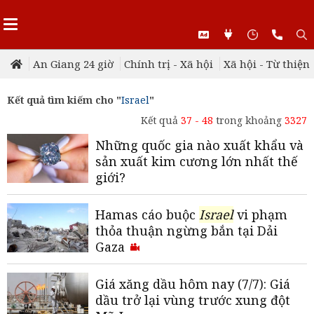
An Giang 24 giờ
Chính trị - Xã hội
Xã hội - Từ thiện
Kết quả tìm kiếm cho "
Israel
"
Kết quả
37 - 48
trong khoảng
3327
Những quốc gia nào xuất khẩu và
sản xuất kim cương lớn nhất thế
giới?
Hamas cáo buộc
Israel
vi phạm
thỏa thuận ngừng bắn tại Dải
Gaza
Giá xăng dầu hôm nay (7/7): Giá
dầu trở lại vùng trước xung đột