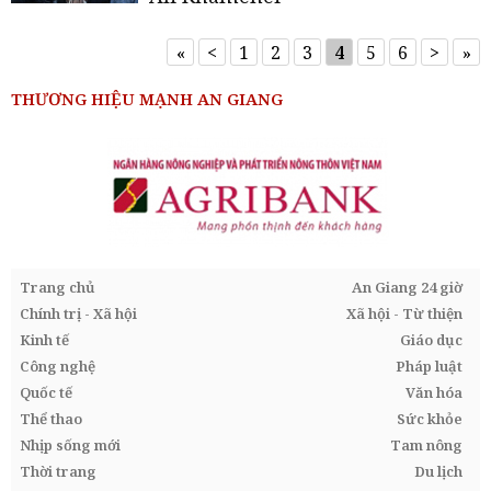
«
<
1
2
3
4
5
6
>
»
THƯƠNG HIỆU MẠNH AN GIANG
Trang chủ
An Giang 24 giờ
Chính trị - Xã hội
Xã hội - Từ thiện
Kinh tế
Giáo dục
Công nghệ
Pháp luật
Quốc tế
Văn hóa
Thể thao
Sức khỏe
Nhịp sống mới
Tam nông
Thời trang
Du lịch