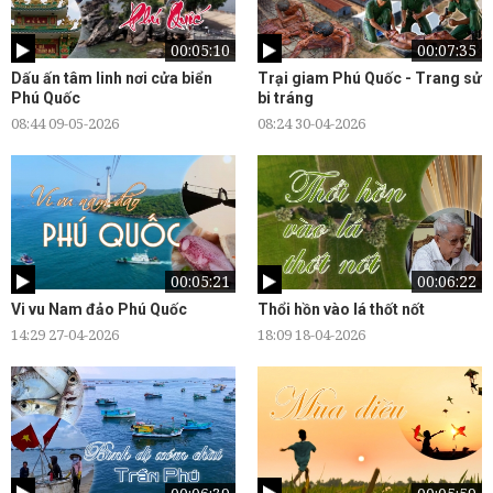
00:05:10
00:07:35
Dấu ấn tâm linh nơi cửa biển
Trại giam Phú Quốc - Trang sử
Phú Quốc
bi tráng
08:44 09-05-2026
08:24 30-04-2026
00:05:21
00:06:22
Vi vu Nam đảo Phú Quốc
Thổi hồn vào lá thốt nốt
14:29 27-04-2026
18:09 18-04-2026