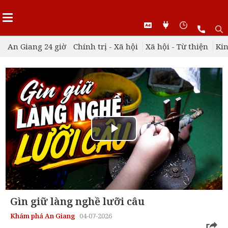
An Giang 24 giờ
Chính trị - Xã hội
Xã hội - Từ thiện
Kin
Play
Video
Gìn giữ làng nghề lưỡi câu
Khám phá An Giang
04-07-2026