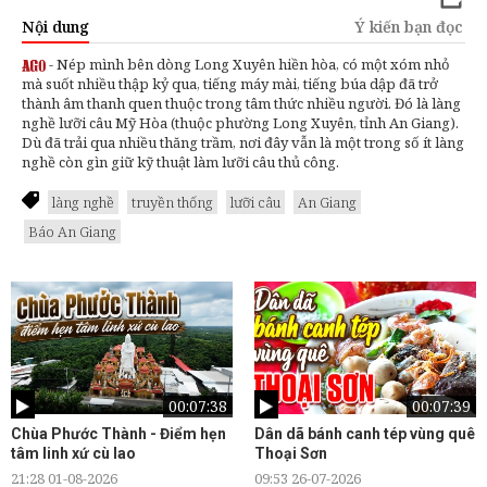
Nội dung
Ý kiến bạn đọc
- Nép mình bên dòng Long Xuyên hiền hòa, có một xóm nhỏ
mà suốt nhiều thập kỷ qua, tiếng máy mài, tiếng búa dập đã trở
thành âm thanh quen thuộc trong tâm thức nhiều người. Đó là làng
nghề lưỡi câu
Mỹ Hòa
(thuộc phường
Long Xuyên
, tỉnh
An Giang
).
Dù đã trải qua nhiều thăng trầm, nơi đây vẫn là một trong số ít
làng
nghề
còn gìn giữ kỹ thuật làm lưỡi câu thủ công.
làng nghề
truyền thống
lưỡi câu
An Giang
Báo An Giang
00:07:38
00:07:39
Chùa Phước Thành - Điểm hẹn
Dân dã bánh canh tép vùng quê
tâm linh xứ cù lao
Thoại Sơn
21:28 01-08-2026
09:53 26-07-2026