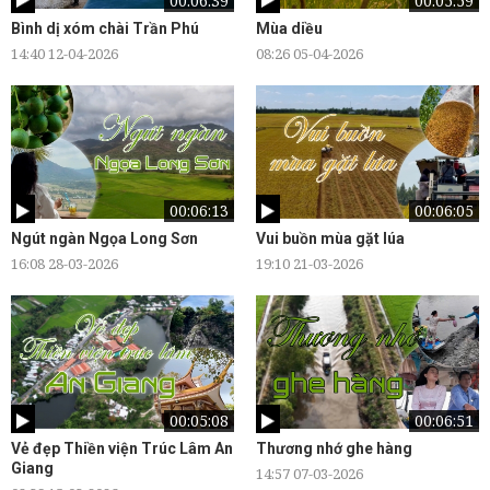
00:06:39
00:05:59
Bình dị xóm chài Trần Phú
Mùa diều
14:40 12-04-2026
08:26 05-04-2026
00:06:13
00:06:05
Ngút ngàn Ngọa Long Sơn
Vui buồn mùa gặt lúa
16:08 28-03-2026
19:10 21-03-2026
00:05:08
00:06:51
Vẻ đẹp Thiền viện Trúc Lâm An
Thương nhớ ghe hàng
Giang
14:57 07-03-2026