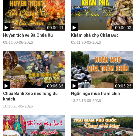
00:06:41
00:06:53
Huyền tích về Bà Chúa Xứ
Khám phá chợ Châu Đốc
08:44 06-06-2026
09:41 30-05-2026
00:06:35
00:05:25
Chùa Bánh Xèo neo lòng du
Ngẩn ngơ mùa trâm chín
khách
13:22 16-05-2026
10:26 23-05-2026