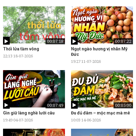
00:07:18
00:07:22
Thổi lửa tầm vông
Ngọt ngào hương vị nhãn Mỹ
Đức
22:13 18-07-2026
19:27 11-07-2026
00:07:49
00:05:00
Gìn giữ làng nghề lưỡi câu
Đu đủ đâm – mộc mạc mà mê
19:49 04-07-2026
10:03 14-06-2026