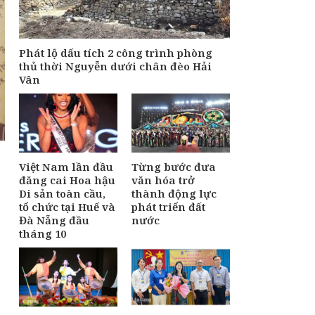
Từng bước đưa văn
hóa trở thành động
lực phát triển đất
nước
Phát lộ dấu tích 2 công trình phòng
Áp dụng Nghị định
thủ thời Nguyễn dưới chân đèo Hải
287 về tiền bản quyền
Vân
từ ngày 1/9, có gì
mới?
Tháng Tám - mùa
hong nỗi nhớ
Việt Nam lần đầu
Từng bước đưa
đăng cai Hoa hậu
văn hóa trở
Di sản toàn cầu,
thành động lực
tổ chức tại Huế và
phát triển đất
Đà Nẵng đầu
nước
tháng 10