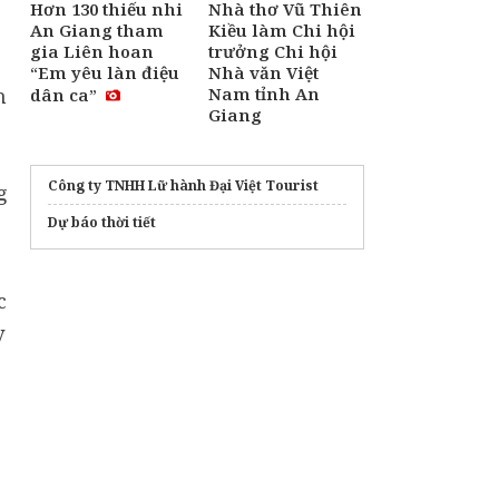
Hơn 130 thiếu nhi
Nhà thơ Vũ Thiên
An Giang tham
Kiều làm Chi hội
gia Liên hoan
trưởng Chi hội
“Em yêu làn điệu
Nhà văn Việt
Nam tỉnh An
n
dân ca”
Giang
g
Công ty TNHH Lữ hành Đại Việt Tourist
g
Dự báo thời tiết
c
y