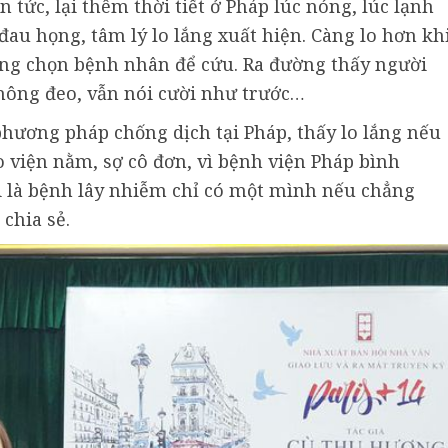
 tức, lại thêm thời tiết ở Pháp lúc nóng, lúc lạnh
 đau họng, tâm lý lo lắng xuất hiện. Càng lo hơn kh
ang chọn bệnh nhân để cứu. Ra đường thấy người
hông đeo, vẫn nói cười như trước…
phương pháp chống dịch tại Pháp, thấy lo lắng nếu
o viện nằm, sợ cô đơn, vì bệnh viện Pháp bình
i là bệnh lây nhiễm chỉ có một mình nếu chẳng
chia sẻ.