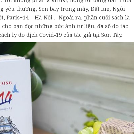
 Tôi không phải là virus!, Bóng tối đang dần nuốt
g yêu thương, Sen bay trong mây, Đất mẹ, Ngôi
, Paris+14 = Hà Nội… Ngoài ra, phần cuối sách là
 cho bạn đọc những bức ảnh tư liệu, đa số do tác
ách ly do dịch Covid-19 của tác giả tại Sơn Tây.