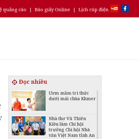
ệ quảng cáo
|
Báo giấy Online
|
Lịch cúp điện
Đọc nhiều
Ươm mầm tri thức
dưới mái chùa Khmer
'
Nhà thơ Vũ Thiên
Kiều làm Chi hội
trưởng Chi hội Nhà
văn Việt Nam tỉnh An