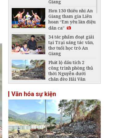
Giang
Hơn 130 thiếu nhi An
Giang tham gia Liên
hoan “Em yêu làn điệu
dân ca”
34 tác phẩm đoạt giải
tại Trại sáng tác văn,
thơ tuổi học trò An
Giang
Phát lộ dấu tích 2
công trình phòng thủ
thời Nguyễn dưới
chân đèo Hải Vân
Lần đầu Hội An tổ
Văn hóa sự kiện
chức Lễ hội đèn lồng
quốc tế
Tháp Nhạn Đắk Lắk -
Tháp cổ cất giữ nền
văn hóa Chăm đặc sắc