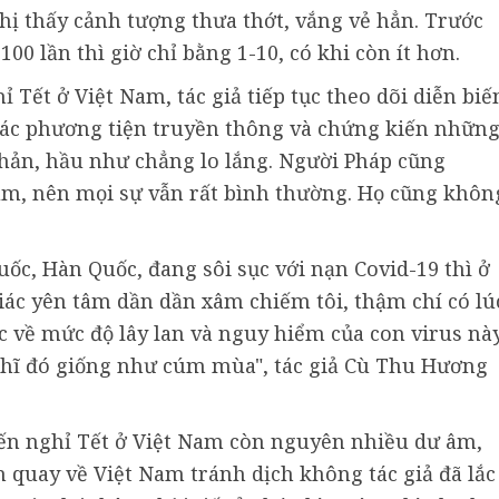
hị thấy cảnh tượng thưa thớt, vắng vẻ hẳn. Trước
00 lần thì giờ chỉ bằng 1-10, có khi còn ít hơn.
Tết ở Việt Nam, tác giả tiếp tục theo dõi diễn biế
 các phương tiện truyền thông và chứng kiến nhữn
hản, hầu như chẳng lo lắng. Người Pháp cũng
ẩm, nên mọi sự vẫn rất bình thường. Họ cũng khôn
ốc, Hàn Quốc, đang sôi sục với nạn Covid-19 thì ở
ác yên tâm dần dần xâm chiếm tôi, thậm chí có lú
c về mức độ lây lan và nguy hiểm của con virus nà
ghĩ đó giống như cúm mùa", tác giả Cù Thu Hương
yến nghỉ Tết ở Việt Nam còn nguyên nhiều dư âm,
 quay về Việt Nam tránh dịch không tác giả đã lắc