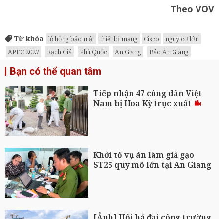
Theo VOV
Từ khóa
lỗ hổng bảo mật
thiết bị mạng
Cisco
nguy cơ lớn
APEC 2027
Rạch Giá
Phú Quốc
An Giang
Báo An Giang
Bạn có thể quan tâm
Tiếp nhận 47 công dân Việt
Nam bị Hoa Kỳ trục xuất
Khởi tố vụ án làm giả gạo
ST25 quy mô lớn tại An Giang
[Ảnh] Hối hả đại công trường