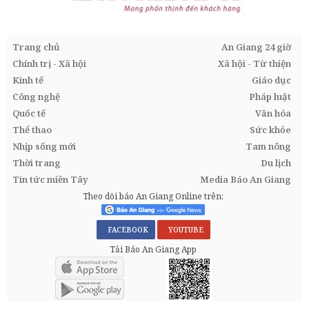
Trang chủ
An Giang 24 giờ
Chính trị - Xã hội
Xã hội - Từ thiện
Kinh tế
Giáo dục
Công nghệ
Pháp luật
Quốc tế
Văn hóa
Thể thao
Sức khỏe
Nhịp sống mới
Tam nông
Thời trang
Du lịch
Tin tức miền Tây
Media Báo An Giang
Theo dõi báo An Giang Online trên:
FACEBOOK
YOUTUBE
Tải Báo An Giang App