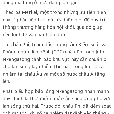
đang gia tăng ở mức đáng lo ngại.
Theo bà Merkel, một trong những ưu tiên hiện
nay là phải tiếp tục mở cửa biên giới để duy trì
thông thương hàng hóa nội khối, qua đó giúp
nền kinh tế vận hành ổn định.
Tại châu Phi, Giám đốc Trung tâm Kiểm soát và
Phòng ngừa dịch bệnh (CDC) châu Phi, ông John
Nkengasong cảnh báo khu vực này cần chuẩn bị
cho làn sóng lây nhiễm thứ hai trong lúc số ca
nhiễm tại châu Âu và một số nước châu Á tăng
lên.
Phát biểu họp báo, ông Nkengasong nhấn mạnh
đây chính là thời điểm phải sẵn sàng ứng phó với
làn sóng thứ hai. Trước đó, châu Phi đã kiểm soát
dịch rất tốt, khi số ca nhiễm đạt đỉnh vào tháng 7