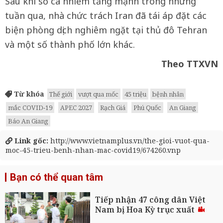
Sau khi số ca nhiễm tăng mạnh trong những
tuần qua, nhà chức trách Iran đã tái áp đặt các
biện phòng dịch nghiêm ngặt tại thủ đô Tehran
và một số thành phố lớn khác.
Theo TTXVN
Từ khóa
Thế giới
vượt qua mốc
45 triệu
bệnh nhân
mắc COVID-19
APEC 2027
Rạch Giá
Phú Quốc
An Giang
Báo An Giang
Link gốc:
http://www.vietnamplus.vn/the-gioi-vuot-qua-
moc-45-trieu-benh-nhan-mac-covid19/674260.vnp
Bạn có thể quan tâm
Tiếp nhận 47 công dân Việt
Nam bị Hoa Kỳ trục xuất