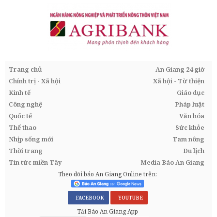
Trang chủ
An Giang 24 giờ
Chính trị - Xã hội
Xã hội - Từ thiện
Kinh tế
Giáo dục
Công nghệ
Pháp luật
Quốc tế
Văn hóa
Thể thao
Sức khỏe
Nhịp sống mới
Tam nông
Thời trang
Du lịch
Tin tức miền Tây
Media Báo An Giang
Theo dõi báo An Giang Online trên:
FACEBOOK
YOUTUBE
Tải Báo An Giang App