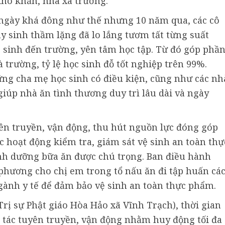
khó khăn, nhà xa trường.
 ngày khá đông như thế nhưng 10 năm qua, các cô
y sinh thầm lặng đã lo lắng tươm tất từng suất
 sinh đến trường, yên tâm học tập. Từ đó góp phầ
 trường, tỷ lệ học sinh đỗ tốt nghiệp trên 99%.
ng cha mẹ học sinh có điều kiện, cũng như các nh
giúp nhà ăn tình thương duy trì lâu dài và ngày
ên truyền, vận động, thu hút nguồn lực đóng góp
c hoạt động kiểm tra, giám sát vệ sinh an toàn thự
nh dưỡng bữa ăn được chú trọng. Ban điều hành
phương cho chị em trong tổ nấu ăn đi tập huấn cá
gành y tế để đảm bảo vệ sinh an toàn thực phẩm.
ị sự Phật giáo Hòa Hảo xã Vĩnh Trạch), thời gian
 tác tuyên truyền, vận động nhằm huy động tối đa