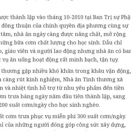
ợc thành lập vào tháng 10-2010 tại Ban Trị sự Phậ
ự đồng thuận của chính quyền địa phương cùng sự
o tâm, nhà ăn ngày càng được nâng chất, mở rộng
hững bữa cơm chất lượng cho học sinh. Dẫu chỉ
, giáo viên và người lao động nhưng nhà ăn có ba
 vụ ăn uống hoạt động rất minh bạch, tận tụy.
h thương gặp nhiều khó khăn trong khâu vận động,
m càng rút kinh nghiệm, Nhà ăn Tình thương xã
n và nhiệt tình hỗ trợ từ nhu yếu phẩm đến tiền
 cơm trưa hàng ngày năm đầu tiên thành lập, sang
200 suất cơm/ngày cho học sinh nghèo.
ất cơm trưa phục vụ miễn phí 300 suất cơm/ngày.
ỉ của những người đóng góp công sức xây dựng,