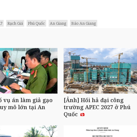
27
Rạch Giá
Phú Quốc
An Giang
Báo An Giang
ố vụ án làm giả gạo
[Ảnh] Hối hả đại công
uy mô lớn tại An
trường APEC 2027 ở Phú
Quốc