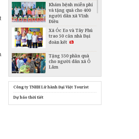
Khám bệnh miễn phí
và tặng quà cho 400
người dân xã Vĩnh
t
Điều
Xã Óc Eo và Tây Phú
trao 50 căn nhà Đại
đoàn kết
n
Tặng 550 phần quà
cho người dân xã Ô
Lâm
Trao 72 nhà Đại đoàn
kết cho hộ khó khăn ở
Công ty TNHH Lữ hành Đại Việt Tourist
An Giang
Dự báo thời tiết