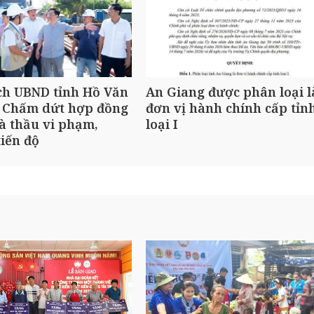
ch UBND tỉnh Hồ Văn
An Giang được phân loại l
 Chấm dứt hợp đồng
đơn vị hành chính cấp tỉn
à thầu vi phạm,
loại I
iến độ