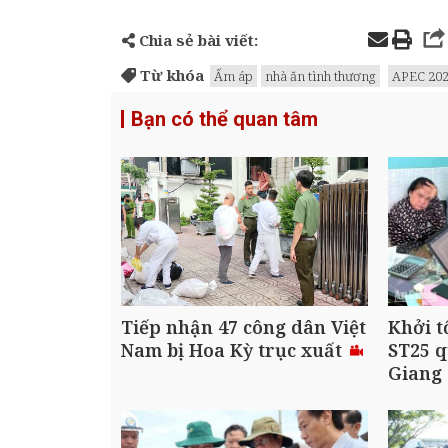
Chia sẻ bài viết:
Từ khóa
Ấm áp
nhà ăn tình thương
APEC 20
Bạn có thể quan tâm
Tiếp nhận 47 công dân Việt
Khởi t
Nam bị Hoa Kỳ trục xuất
ST25 q
Giang