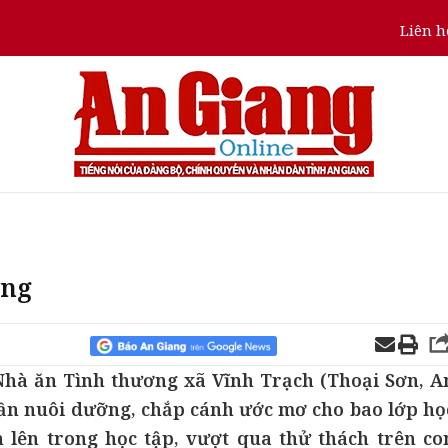
Liên h
ơng
 Nhà ăn Tình thương xã Vĩnh Trạch (Thoại Sơn, A
hần nuôi dưỡng, chắp cánh ước mơ cho bao lớp họ
 lên trong học tập, vượt qua thử thách trên co