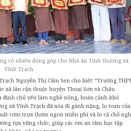
ởng có nhiều đóng góp cho Nhà ăn Tình thương xã
Vĩnh Trạch
Trạch Nguyễn Thị Cẩm Sen cho biết: “Trường THP
ác xã lân cận thuộc huyện Thoại Sơn và Châu
ia đình chủ yếu làm nghề nông, hoàn cảnh khó
ơng xã Vĩnh Trạch đã xóa đi gánh nặng, lo toan của
uất cơm trưa thơm ngon miễn phí và lo cả chỗ ngh
ương tựa vững chắc, giúp các em an tâm học tập.