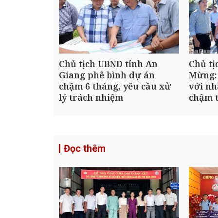
Chủ tịch UBND tỉnh An
Chủ tị
Giang phê bình dự án
Mừng:
chậm 6 tháng, yêu cầu xử
với nh
lý trách nhiệm
chậm t
Đọc thêm