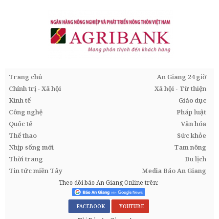
Trang chủ
An Giang 24 giờ
Chính trị - Xã hội
Xã hội - Từ thiện
Kinh tế
Giáo dục
Công nghệ
Pháp luật
Quốc tế
Văn hóa
Thể thao
Sức khỏe
Nhịp sống mới
Tam nông
Thời trang
Du lịch
Tin tức miền Tây
Media Báo An Giang
Theo dõi báo An Giang Online trên:
FACEBOOK
YOUTUBE