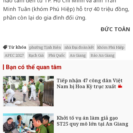
hảo tâm đến từ TP. Hồ Chí Minh và anh Trần
Minh Tuân (khóm Phú Hiệp) hỗ trợ 40 triệu đồng,
phần còn lại do gia đình đối ứng.
ĐỨC TOÀN
Từ khóa
phường Tịnh Biên
nhà Đại đoàn kết
khóm Phú Hiệp
APEC 2027
Rạch Giá
Phú Quốc
An Giang
Báo An Giang
Bạn có thể quan tâm
Tiếp nhận 47 công dân Việt
Nam bị Hoa Kỳ trục xuất
Khởi tố vụ án làm giả gạo
ST25 quy mô lớn tại An Giang