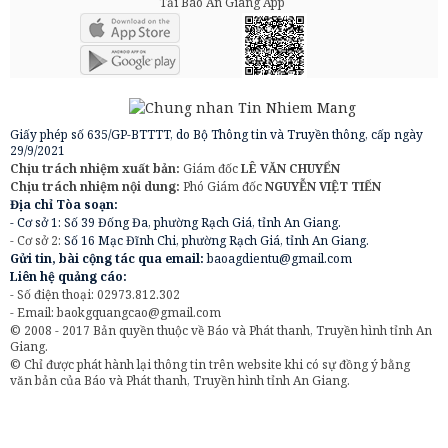
Tải Báo An Giang App
Giấy phép số 635/GP-BTTTT, do Bộ Thông tin và Truyền thông, cấp ngày
29/9/2021
Chịu trách nhiệm xuất bản:
Giám đốc
LÊ VĂN CHUYỂN
Chịu trách nhiệm nội dung:
Phó Giám đốc
NGUYỄN VIỆT TIẾN
Địa chỉ Tòa soạn:
- Cơ sở 1: Số 39 Đống Đa, phường Rạch Giá, tỉnh An Giang.
- Cơ sở 2:
Số 16 Mạc Đĩnh Chi, phường Rạch Giá, tỉnh An Giang.
Gửi tin, bài cộng tác qua email:
baoagdientu@gmail.com
Liên hệ quảng cáo:
- Số điện thoại: 02973.812.302
- Email:
baokgquangcao@gmail.com
© 2008 - 2017 Bản quyền thuộc về Báo và Phát thanh, Truyền hình tỉnh An
Giang.
© Chỉ được phát hành lại thông tin trên website khi có sự đồng ý bằng
văn bản của Báo và Phát thanh, Truyền hình tỉnh An Giang.