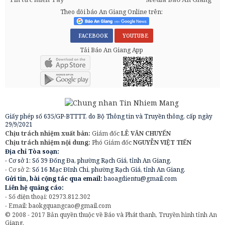
Theo dõi báo An Giang Online trên:
FACEBOOK
YOUTUBE
Tải Báo An Giang App
Giấy phép số 635/GP-BTTTT, do Bộ Thông tin và Truyền thông, cấp ngày
29/9/2021
Chịu trách nhiệm xuất bản:
Giám đốc
LÊ VĂN CHUYỂN
Chịu trách nhiệm nội dung:
Phó Giám đốc
NGUYỄN VIỆT TIẾN
Địa chỉ Tòa soạn:
- Cơ sở 1: Số 39 Đống Đa, phường Rạch Giá, tỉnh An Giang.
- Cơ sở 2:
Số 16 Mạc Đĩnh Chi, phường Rạch Giá, tỉnh An Giang.
Gửi tin, bài cộng tác qua email:
baoagdientu@gmail.com
Liên hệ quảng cáo:
- Số điện thoại: 02973.812.302
- Email:
baokgquangcao@gmail.com
© 2008 - 2017 Bản quyền thuộc về Báo và Phát thanh, Truyền hình tỉnh An
Giang.