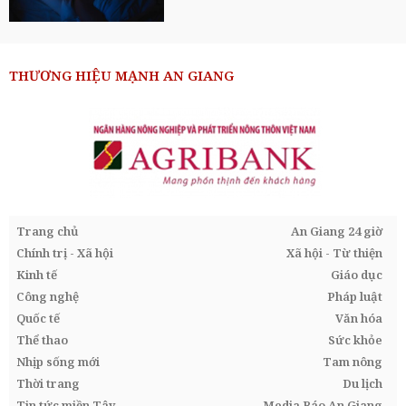
THƯƠNG HIỆU MẠNH AN GIANG
Trang chủ
An Giang 24 giờ
Chính trị - Xã hội
Xã hội - Từ thiện
Kinh tế
Giáo dục
Công nghệ
Pháp luật
Quốc tế
Văn hóa
Thể thao
Sức khỏe
Nhịp sống mới
Tam nông
Thời trang
Du lịch
Tin tức miền Tây
Media Báo An Giang