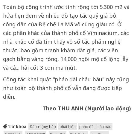
Toàn bộ công trình ước tính rộng tới 5.300 m2 và
hứa hẹn đem về nhiều đồ tạo tác quý giá bởi
công dân của Đế chế La Mã vô cùng giàu có. Ở
các phần khác của thành phố cổ Viminacium, các
nhà khảo cổ đã tìm thấy vô số tác phẩm nghệ
thuật, bao gồm tranh khảm đắt giá, các viên
gạch bằng vàng ròng, 14.000 ngôi mộ cổ lộng lẫy
và cả... hài cốt 3 con ma mút.
Công tác khai quật "pháo đài châu báu" này cũng
như toàn bộ thành phố cổ vẫn đang được tiếp
diễn.
Theo THU ANH (Người lao động)
Từ khóa
Đào ruộng bắp
phát hiện
pháo đài châu báu