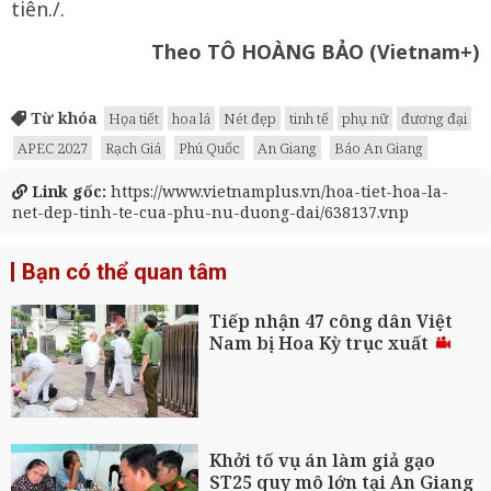
tiên./.
Theo TÔ HOÀNG BẢO (Vietnam+)
Từ khóa
Họa tiết
hoa lá
Nét đẹp
tinh tế
phụ nữ
đương đại
APEC 2027
Rạch Giá
Phú Quốc
An Giang
Báo An Giang
Link gốc:
https://www.vietnamplus.vn/hoa-tiet-hoa-la-
net-dep-tinh-te-cua-phu-nu-duong-dai/638137.vnp
Bạn có thể quan tâm
Tiếp nhận 47 công dân Việt
Nam bị Hoa Kỳ trục xuất
Khởi tố vụ án làm giả gạo
ST25 quy mô lớn tại An Giang