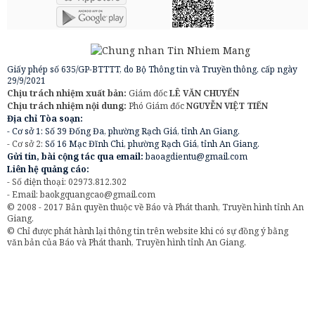
Giấy phép số 635/GP-BTTTT, do Bộ Thông tin và Truyền thông, cấp ngày
29/9/2021
Chịu trách nhiệm xuất bản:
Giám đốc
LÊ VĂN CHUYỂN
Chịu trách nhiệm nội dung:
Phó Giám đốc
NGUYỄN VIỆT TIẾN
Địa chỉ Tòa soạn:
- Cơ sở 1: Số 39 Đống Đa, phường Rạch Giá, tỉnh An Giang.
- Cơ sở 2:
Số 16 Mạc Đĩnh Chi, phường Rạch Giá, tỉnh An Giang.
Gửi tin, bài cộng tác qua email:
baoagdientu@gmail.com
Liên hệ quảng cáo:
- Số điện thoại: 02973.812.302
- Email:
baokgquangcao@gmail.com
© 2008 - 2017 Bản quyền thuộc về Báo và Phát thanh, Truyền hình tỉnh An
Giang.
© Chỉ được phát hành lại thông tin trên website khi có sự đồng ý bằng
văn bản của Báo và Phát thanh, Truyền hình tỉnh An Giang.