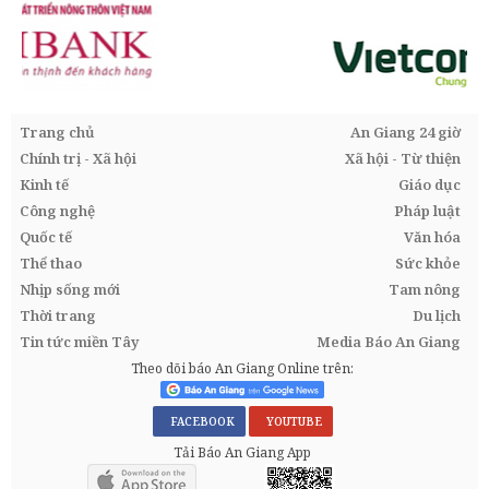
Trang chủ
An Giang 24 giờ
Chính trị - Xã hội
Xã hội - Từ thiện
Kinh tế
Giáo dục
Công nghệ
Pháp luật
Quốc tế
Văn hóa
Thể thao
Sức khỏe
Nhịp sống mới
Tam nông
Thời trang
Du lịch
Tin tức miền Tây
Media Báo An Giang
Theo dõi báo An Giang Online trên:
FACEBOOK
YOUTUBE
Tải Báo An Giang App