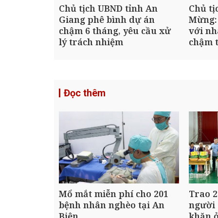
Chủ tịch UBND tỉnh An
Chủ tị
Giang phê bình dự án
Mừng:
chậm 6 tháng, yêu cầu xử
với nh
lý trách nhiệm
chậm t
Đọc thêm
Mổ mắt miễn phí cho 201
Trao 2
bệnh nhân nghèo tại An
người 
Biên
khăn ở