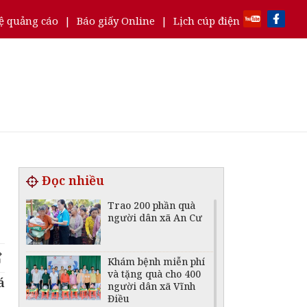
ệ quảng cáo
|
Báo giấy Online
|
Lịch cúp điện
Đọc nhiều
Trao 200 phần quà
người dân xã An Cư
Khám bệnh miễn phí
và tặng quà cho 400
á
người dân xã Vĩnh
Điều