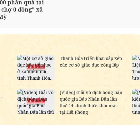
00 phần quà tại
 chợ 0 đồng" xã
Mỹ