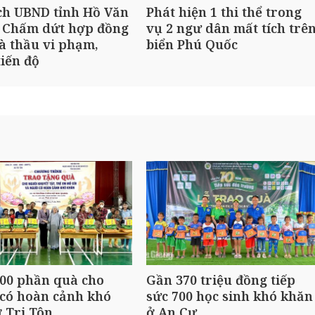
ch UBND tỉnh Hồ Văn
Phát hiện 1 thi thể trong
 Chấm dứt hợp đồng
vụ 2 ngư dân mất tích trê
à thầu vi phạm,
biển Phú Quốc
iến độ
00 phần quà cho
Gần 370 triệu đồng tiếp
có hoàn cảnh khó
sức 700 học sinh khó khăn
 Tri Tôn
ở An Cư