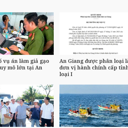
ố vụ án làm giả gạo
An Giang được phân loại l
uy mô lớn tại An
đơn vị hành chính cấp tỉn
loại I