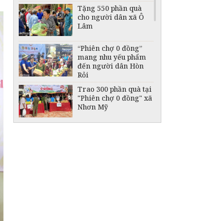
Tặng 550 phần quà
cho người dân xã Ô
Lâm
“Phiên chợ 0 đồng”
mang nhu yếu phẩm
đến người dân Hòn
Rỏi
Trao 300 phần quà tại
"Phiên chợ 0 đồng" xã
Nhơn Mỹ
Trao 7 căn nhà Đại
đoàn kết cho hộ khó
khăn ở xã biên giới
Phú Hữu