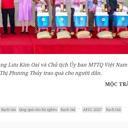
iang Lưu Kim Oai và Chủ tịch Ủy ban MTTQ Việt Nam
hị Phương Thủy trao quà cho người dân.
MỘC TR
 Rạch Giá
tặng quà cho hộ nghèo
Rạch Giá
APEC 2027
Rạch Giá