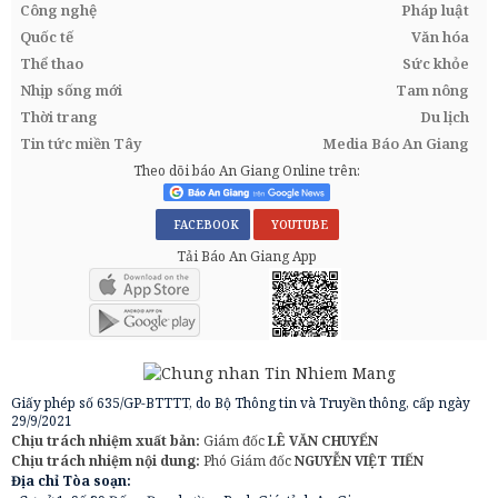
Công nghệ
Pháp luật
Quốc tế
Văn hóa
Thể thao
Sức khỏe
Nhịp sống mới
Tam nông
Thời trang
Du lịch
Tin tức miền Tây
Media Báo An Giang
Theo dõi báo An Giang Online trên:
FACEBOOK
YOUTUBE
Tải Báo An Giang App
Giấy phép số 635/GP-BTTTT, do Bộ Thông tin và Truyền thông, cấp ngày
29/9/2021
Chịu trách nhiệm xuất bản:
Giám đốc
LÊ VĂN CHUYỂN
Chịu trách nhiệm nội dung:
Phó Giám đốc
NGUYỄN VIỆT TIẾN
Địa chỉ Tòa soạn: