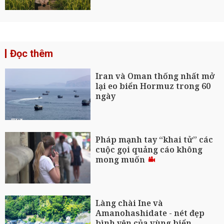
Đọc thêm
Iran và Oman thống nhất mở
lại eo biển Hormuz trong 60
ngày
Pháp mạnh tay “khai tử” các
cuộc gọi quảng cáo không
mong muốn
Làng chài Ine và
Amanohashidate - nét đẹp
bình yên của vùng biển