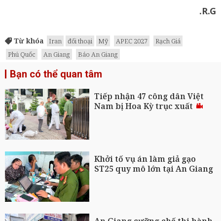
.R.G
Từ khóa
Iran
đối thoại
Mỹ
APEC 2027
Rạch Giá
Phú Quốc
An Giang
Báo An Giang
Bạn có thể quan tâm
Tiếp nhận 47 công dân Việt
Nam bị Hoa Kỳ trục xuất
Khởi tố vụ án làm giả gạo
ST25 quy mô lớn tại An Giang