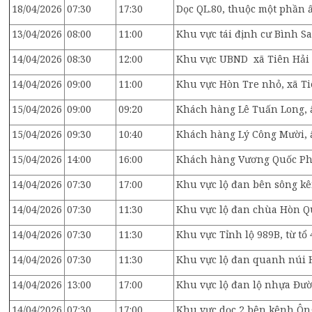
18/04/2026
07:30
17:30
Dọc QL.80, thuộc một phần
13/04/2026
08:00
11:00
Khu vực tái định cư Bình S
14/04/2026
08:30
12:00
Khu vực UBND xã Tiên Hải
14/04/2026
09:00
11:00
Khu vực Hòn Tre nhỏ, xã Ti
15/04/2026
09:00
09:20
Khách hàng Lê Tuấn Long, 
15/04/2026
09:30
10:40
Khách hàng Lý Công Mười, 
15/04/2026
14:00
16:00
Khách hàng Vương Quốc Ph
14/04/2026
07:30
17:00
Khu vực lộ đan bên sông kê
14/04/2026
07:30
11:30
Khu vực lộ đan chùa Hòn Qu
14/04/2026
07:30
11:30
Khu vực Tỉnh lộ 989B, từ tổ
14/04/2026
07:30
11:30
Khu vực lộ đan quanh núi Hò
14/04/2026
13:00
17:00
Khu vực lộ đan lộ nhựa Đườn
14/04/2026
07:30
17:00
Khu vực dọc 2 bên kênh Ông