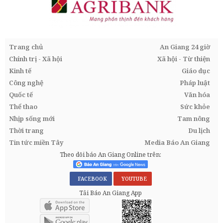
Trang chủ
An Giang 24 giờ
Chính trị - Xã hội
Xã hội - Từ thiện
Kinh tế
Giáo dục
Công nghệ
Pháp luật
Quốc tế
Văn hóa
Thể thao
Sức khỏe
Nhịp sống mới
Tam nông
Thời trang
Du lịch
Tin tức miền Tây
Media Báo An Giang
Theo dõi báo An Giang Online trên:
FACEBOOK
YOUTUBE
Tải Báo An Giang App