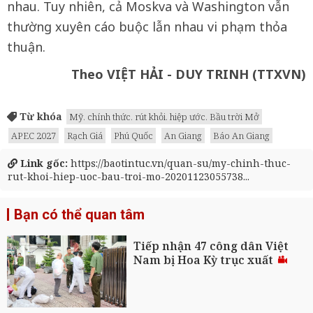
nhau. Tuy nhiên, cả Moskva và Washington vẫn
thường xuyên cáo buộc lẫn nhau vi phạm thỏa
thuận.
Theo VIỆT HẢI - DUY TRINH (TTXVN)
Từ khóa
Mỹ. chính thức. rút khỏi. hiệp ước. Bầu trời Mở
APEC 2027
Rạch Giá
Phú Quốc
An Giang
Báo An Giang
Link gốc:
https://baotintuc.vn/quan-su/my-chinh-thuc-
rut-khoi-hiep-uoc-bau-troi-mo-20201123055738...
Bạn có thể quan tâm
Tiếp nhận 47 công dân Việt
Nam bị Hoa Kỳ trục xuất