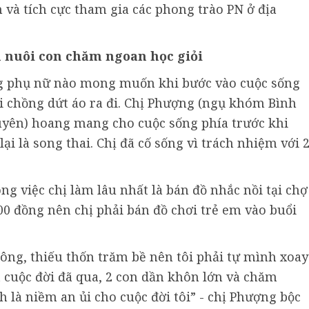
 và tích cực tham gia các phong trào PN ở địa
 nuôi con chăm ngoan học giỏi
ng phụ nữ nào mong muốn khi bước vào cuộc sống
i chồng dứt áo ra đi. Chị Phượng (ngụ khóm Bình
uyên) hoang mang cho cuộc sống phía trước khi
i là song thai. Chị đã cố sống vì trách nhiệm với 
ông việc chị làm lâu nhất là bán đồ nhắc nồi tại chợ
000 đồng nên chị phải bán đồ chơi trẻ em vào buổi
ng, thiếu thốn trăm bề nên tôi phải tự mình xoay
t cuộc đời đã qua, 2 con dần khôn lớn và chăm
h là niềm an ủi cho cuộc đời tôi” - chị Phượng bộc