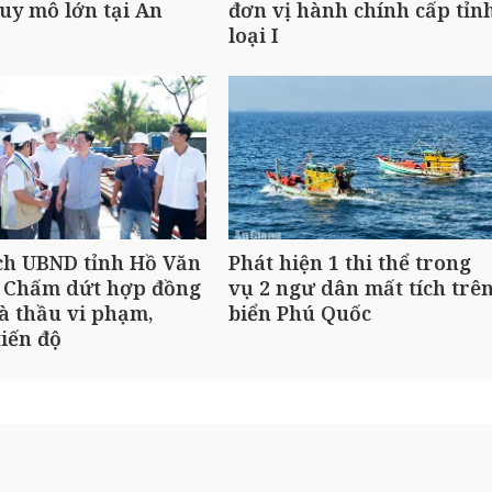
uy mô lớn tại An
đơn vị hành chính cấp tỉn
loại I
ch UBND tỉnh Hồ Văn
Phát hiện 1 thi thể trong
 Chấm dứt hợp đồng
vụ 2 ngư dân mất tích trê
à thầu vi phạm,
biển Phú Quốc
iến độ