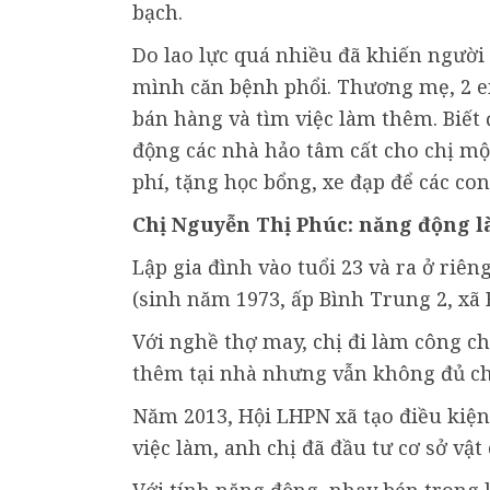
bạch.
Do lao lực quá nhiều đã khiến người 
mình căn bệnh phổi. Thương mẹ, 2 
bán hàng và tìm việc làm thêm. Biế
động các nhà hảo tâm cất cho chị mộ
phí, tặng học bổng, xe đạp để các co
Chị Nguyễn Thị Phúc: năng động 
Lập gia đình vào tuổi 23 và ra ở riên
(sinh năm 1973, ấp Bình Trung 2, xã
Với nghề thợ may, chị đi làm công ch
thêm tại nhà nhưng vẫn không đủ chi
Năm 2013, Hội LHPN xã tạo điều kiện 
việc làm, anh chị đã đầu tư cơ sở vật 
Với tính năng động, nhạy bén trong 