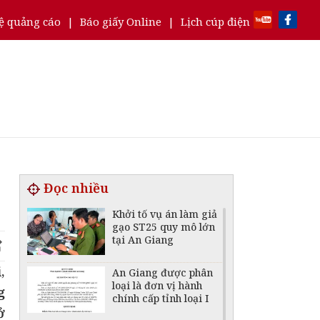
ệ quảng cáo
|
Báo giấy Online
|
Lịch cúp điện
Đọc nhiều
Khởi tố vụ án làm giả
gạo ST25 quy mô lớn
tại An Giang
,
An Giang được phân
loại là đơn vị hành
g
chính cấp tỉnh loại I
ở