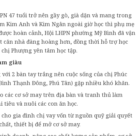
PN 47 tuổi trở nên gầy gò, già dặn và mang trong
em Kim Anh và Kim Ngân ngoài giờ học thì phụ mẹ
t được hoàn cảnh, Hội LHPN phường Mỹ Bình đã vận
t căn nhà đàng hoàng hơn, đồng thời hỗ trợ học
n chị Phượng yên tâm học tập.
làm giàu
g với 2 bàn tay trắng nên cuộc sống của chị Phúc
 Bình Thạnh Đông, Phú Tân) gặp nhiều khó khăn.
o các cơ sở may trên địa bàn và tranh thủ làm
 tiêu và nuôi các con ăn học.
cho gia đình chị vay vốn từ nguồn quỹ giải quyết
chất, thiết bị để mở cơ sở may.
kinh doanh, nâng cao chất lượng sản phẩm, cơ sở