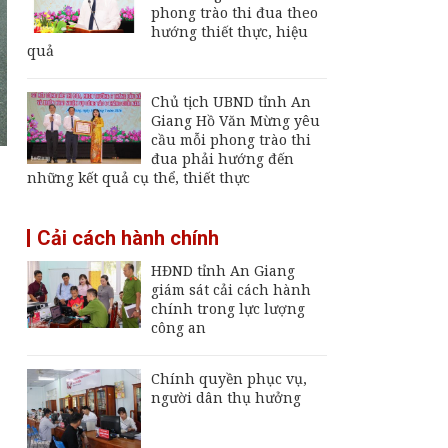
Giang
phong trào thi đua theo
hướng thiết thực, hiệu
Đội K92 quy tập thêm
quả
8 hài cốt liệt sĩ tại An
Giang
Chủ tịch UBND tỉnh An
Thường trực UBND
Giang Hồ Văn Mừng yêu
tỉnh An Giang yêu cầu
cầu mỗi phong trào thi
sớm đưa cảng biển
đua phải hướng đến
An Thới hoạt động trở
những kết quả cụ thể, thiết thực
lại
An Giang chốt hạn
Cải cách hành chính
vận hành nhà máy xử
lý rác Long Xuyên,
HĐND tỉnh An Giang
trễ sẽ thu hồi dự án
giám sát cải cách hành
chính trong lực lượng
công an
Chính quyền phục vụ,
người dân thụ hưởng