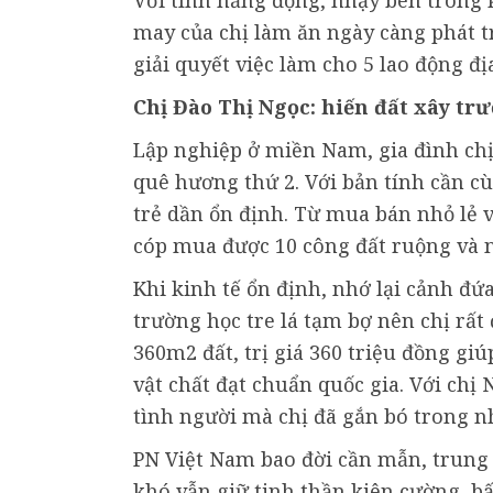
may của chị làm ăn ngày càng phát tr
giải quyết việc làm cho 5 lao động đ
Chị Đào Thị Ngọc: hiến đất xây tr
Lập nghiệp ở miền Nam, gia đình chị
quê hương thứ 2. Với bản tính cần cù 
trẻ dần ổn định. Từ mua bán nhỏ lẻ v
cóp mua được 10 công đất ruộng và n
Khi kinh tế ổn định, nhớ lại cảnh đ
trường học tre lá tạm bợ nên chị rất
360m2 đất, trị giá 360 triệu đồng g
vật chất đạt chuẩn quốc gia. Với chị 
tình người mà chị đã gắn bó trong 
PN Việt Nam bao đời cần mẫn, trung
khó vẫn giữ tinh thần kiên cường, b