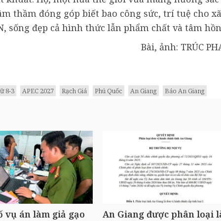
âm thầm đóng góp biết bao công sức, trí tuệ cho x
, sống đẹp cả hình thức lẫn phẩm chất và tâm hồn
Bài, ảnh: TRÚC PH
ữ 8-3
APEC 2027
Rạch Giá
Phú Quốc
An Giang
Báo An Giang
ố vụ án làm giả gạo
An Giang được phân loại l