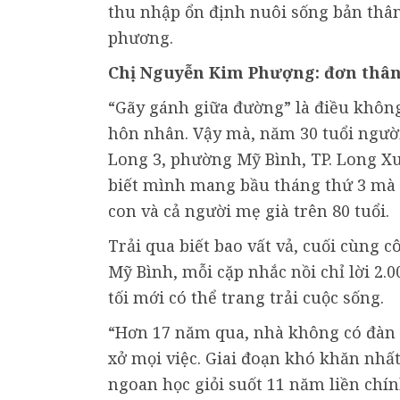
thu nhập ổn định nuôi sống bản thân
phương.
Chị Nguyễn Kim Phượng: đơn thân
“Gãy gánh giữa đường” là điều khô
hôn nhân. Vậy mà, năm 30 tuổi ngườ
Long 3, phường Mỹ Bình, TP. Long X
biết mình mang bầu tháng thứ 3 mà lạ
con và cả người mẹ già trên 80 tuổi.
Trải qua biết bao vất vả, cuối cùng c
Mỹ Bình, mỗi cặp nhắc nồi chỉ lời 2.
tối mới có thể trang trải cuộc sống.
“Hơn 17 năm qua, nhà không có đàn ô
xở mọi việc. Giai đoạn khó khăn nhấ
ngoan học giỏi suốt 11 năm liền chín