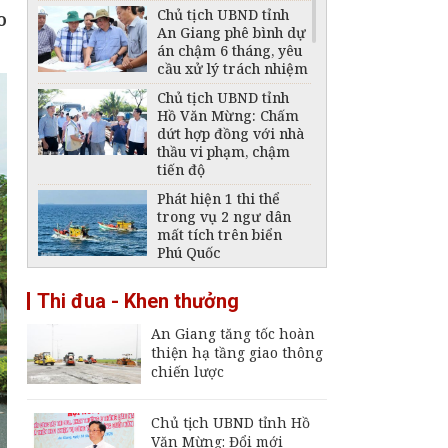
Chủ tịch UBND tỉnh
o
An Giang phê bình dự
án chậm 6 tháng, yêu
cầu xử lý trách nhiệm
Chủ tịch UBND tỉnh
Hồ Văn Mừng: Chấm
dứt hợp đồng với nhà
thầu vi phạm, chậm
tiến độ
Phát hiện 1 thi thể
trong vụ 2 ngư dân
mất tích trên biển
Phú Quốc
Thông báo ngừng,
Thi đua - Khen thưởng
giảm mức cung cấp
điện trên địa bàn tỉnh
An Giang tăng tốc hoàn
An Giang ngày 6 -
thiện hạ tầng giao thông
7/8/2026
chiến lược
Đại tá Nguyễn Việt
Thắng nhận nhiệm vụ
Chính ủy Bộ Chỉ huy
Chủ tịch UBND tỉnh Hồ
Quân sự tỉnh An
Văn Mừng: Đổi mới