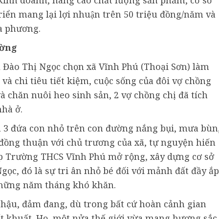
iển mang lại lợi nhuận trên 50 triệu đồng/năm và
ịa phương.
ường
 Đào Thị Ngọc chọn xã Vĩnh Phú (Thoại Sơn) làm
và chi tiêu tiết kiệm, cuộc sống của đôi vợ chồng
à chăn nuôi heo sinh sản, 2 vợ chồng chị đã tích
hà ở.
ứa 3 đứa con nhỏ trên con đường nắng bụi, mưa bùn
 đồng thuận với chủ trương của xã, tự nguyện hiến
iúp Trường THCS Vĩnh Phú mở rộng, xây dựng cơ sở
Ngọc, đó là sự tri ân nhỏ bé đối với mảnh đất đầy ắp
những năm tháng khó khăn.
 hậu, đảm đang, dù trong bất cứ hoàn cảnh gian
ất khuất. Họ, một nửa thế giới vừa mang hương sắc