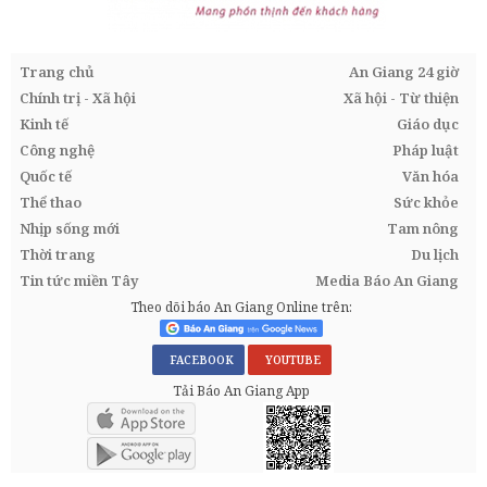
Trang chủ
An Giang 24 giờ
Chính trị - Xã hội
Xã hội - Từ thiện
Kinh tế
Giáo dục
Công nghệ
Pháp luật
Quốc tế
Văn hóa
Thể thao
Sức khỏe
Nhịp sống mới
Tam nông
Thời trang
Du lịch
Tin tức miền Tây
Media Báo An Giang
Theo dõi báo An Giang Online trên:
FACEBOOK
YOUTUBE
Tải Báo An Giang App