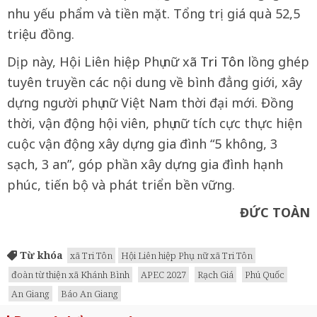
nhu yếu phẩm và tiền mặt. Tổng trị giá quà 52,5
triệu đồng.
Dịp này, Hội Liên hiệp Phụ nữ xã
Tri Tôn
lồng ghép
tuyên truyền các nội dung về bình đẳng giới, xây
dựng người phụ nữ Việt Nam thời đại mới. Đồng
thời, vận động hội viên, phụ nữ tích cực thực hiện
cuộc vận động xây dựng gia đình “5 không, 3
sạch, 3 an”, góp phần xây dựng gia đình hạnh
phúc, tiến bộ và phát triển bền vững.
ĐỨC TOÀN
Từ khóa
xã Tri Tôn
Hội Liên hiệp Phụ nữ xã Tri Tôn
đoàn từ thiện xã Khánh Bình
APEC 2027
Rạch Giá
Phú Quốc
An Giang
Báo An Giang