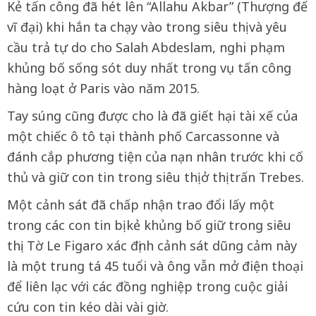
Kẻ tấn công đã hét lên “Allahu Akbar” (Thượng đế
vĩ đại) khi hắn ta chạy vào trong siêu thị và yêu
cầu trả tự do cho Salah Abdeslam, nghi phạm
khủng bố sống sót duy nhất trong vụ tấn công
hàng loạt ở Paris vào năm 2015.
Tay súng cũng được cho là đã giết hại tài xế của
một chiếc ô tô tại thành phố Carcassonne và
đánh cắp phương tiện của nạn nhân trước khi cố
thủ và giữ con tin trong siêu thị ở thị trấn Trebes.
Một cảnh sát đã chấp nhận trao đổi lấy một
trong các con tin bị kẻ khủng bố giữ trong siêu
thị. Tờ Le Figaro xác định cảnh sát dũng cảm này
là một trung tá 45 tuổi và ông vẫn mở điện thoại
để liên lạc với các đồng nghiệp trong cuộc giải
cứu con tin kéo dài vài giờ.