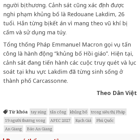
người bị thương. Cảnh sát cũng xác định được
nghi phạm khủng bố là Redouane Lakdim, 26
tuổi. Hắn từng bị kết án vì mang theo vũ khí bị
cấm và sử dụng ma túy.
Tổng thống Pháp Emmanuel Macron gọi vụ tấn
công là hành động “khủng bố Hồi giáo”. Hiện tại,
cảnh sát đang tiến hành các cuộc truy quét và lục
soát tại khu vực Lakdim đã từng sinh sống ở
thành phố Carcassonne.
Theo Dân Việt
Từ khóa
tay súng
tấn công
khủng bố
trong siêu thị Pháp
19 người thương vong
APEC 2027
Rạch Giá
Phú Quốc
An Giang
Báo An Giang