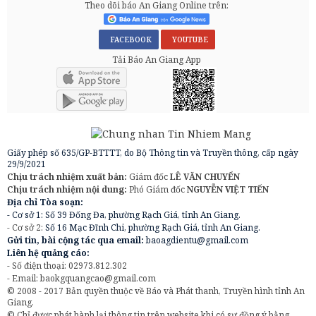
Theo dõi báo An Giang Online trên:
FACEBOOK
YOUTUBE
Tải Báo An Giang App
Giấy phép số 635/GP-BTTTT, do Bộ Thông tin và Truyền thông, cấp ngày
29/9/2021
Chịu trách nhiệm xuất bản:
Giám đốc
LÊ VĂN CHUYỂN
Chịu trách nhiệm nội dung:
Phó Giám đốc
NGUYỄN VIỆT TIẾN
Địa chỉ Tòa soạn:
- Cơ sở 1: Số 39 Đống Đa, phường Rạch Giá, tỉnh An Giang.
- Cơ sở 2:
Số 16 Mạc Đĩnh Chi, phường Rạch Giá, tỉnh An Giang.
Gửi tin, bài cộng tác qua email:
baoagdientu@gmail.com
Liên hệ quảng cáo:
- Số điện thoại: 02973.812.302
- Email:
baokgquangcao@gmail.com
© 2008 - 2017 Bản quyền thuộc về Báo và Phát thanh, Truyền hình tỉnh An
Giang.
© Chỉ được phát hành lại thông tin trên website khi có sự đồng ý bằng