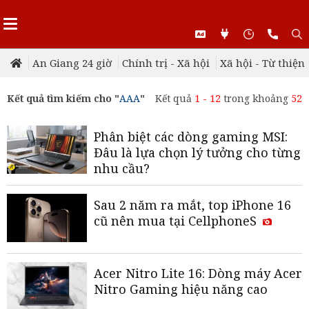
An Giang 24 giờ
Chính trị - Xã hội
Xã hội - Từ thiện
Kết quả tìm kiếm cho "
AAA
"
Kết quả
1 - 12
trong khoảng
52
Phân biệt các dòng gaming MSI:
Đâu là lựa chọn lý tưởng cho từng
nhu cầu?
Sau 2 năm ra mắt, top iPhone 16
cũ nên mua tại CellphoneS
Acer Nitro Lite 16: Dòng máy Acer
Nitro Gaming hiệu năng cao