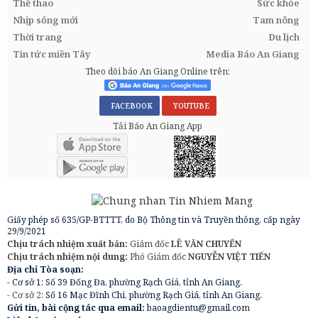
Thể thao
Sức khỏe
Nhịp sống mới
Tam nông
Thời trang
Du lịch
Tin tức miền Tây
Media Báo An Giang
Theo dõi báo An Giang Online trên:
FACEBOOK
YOUTUBE
Tải Báo An Giang App
Giấy phép số 635/GP-BTTTT, do Bộ Thông tin và Truyền thông, cấp ngày
29/9/2021
Chịu trách nhiệm xuất bản:
Giám đốc
LÊ VĂN CHUYỂN
Chịu trách nhiệm nội dung:
Phó Giám đốc
NGUYỄN VIỆT TIẾN
Địa chỉ Tòa soạn:
- Cơ sở 1: Số 39 Đống Đa, phường Rạch Giá, tỉnh An Giang.
- Cơ sở 2:
Số 16 Mạc Đĩnh Chi, phường Rạch Giá, tỉnh An Giang.
Gửi tin, bài cộng tác qua email:
baoagdientu@gmail.com