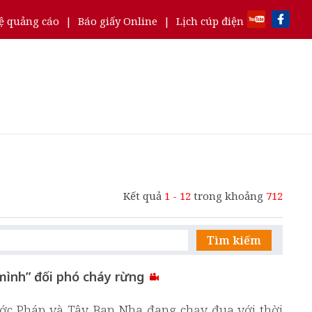
ệ quảng cáo
|
Báo giấy Online
|
Lịch cúp điện
Kết quả
1 - 12
trong khoảng
712
Tìm kiếm
mình” đối phó cháy rừng
ước Pháp và Tây Ban Nha đang chạy đua với thời