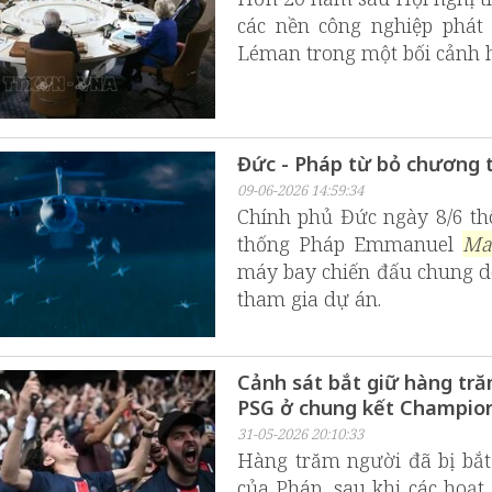
các nền công nghiệp phát 
Léman trong một bối cảnh 
Đức - Pháp từ bỏ chương 
09-06-2026 14:59:34
Chính phủ Đức ngày 8/6 th
thống Pháp Emmanuel
Ma
máy bay chiến đấu chung d
tham gia dự án.
Cảnh sát bắt giữ hàng tră
PSG ở chung kết Champio
31-05-2026 20:10:33
Hàng trăm người đã bị bắt
của Pháp, sau khi các hoạt