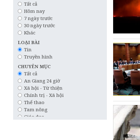
Tất cả
Hôm nay
7 ngày trước
30 ngày trước
Khác
LOẠI BÀI
Tin
Truyền hình
CHUYÊN MỤC
Tất cả
An Giang 24 giờ
Xã hội - Từ thiện
Chính trị - Xã hội
Thể thao
Tam nông
Giáo dục
Công nghệ
Quốc tế
Khoa học