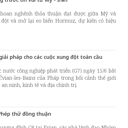
i hoan nghênh thỏa thuận đạt được giữa Mỹ và
ột và mở lại eo biển Hormuz, dự kiến ​​có hiệu
 giải pháp cho các cuộc xung đột toàn cầu
nước công nghiệp phát triển (G7) ngày 15/6 bắt
Évian-les-Bains của Pháp trong bối cảnh thế giới
an ninh, kinh tế và địa chính trị.
 Phép thử đồng thuận
hượng đỉnh G8 tại Evian, các nhà lãnh đạo Nhóm