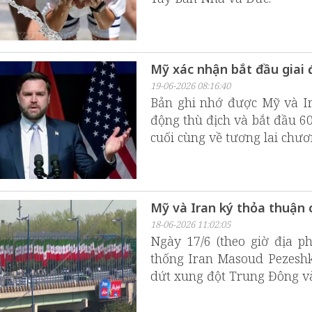
Mỹ xác nhận bắt đầu giai 
19-06-2026 08:16:40
Bản ghi nhớ được Mỹ và Ir
động thù địch và bắt đầu 
cuối cùng về tương lai chươ
Mỹ và Iran ký thỏa thuận
18-06-2026 11:02:05
Ngày 17/6 (theo giờ địa 
thống Iran Masoud Pezeshk
dứt xung đột Trung Đông v