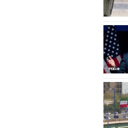
Văn hóa
Sức khỏe
Nhịp sống mới
Thời trang
Du lịch
Kinh tế
Pháp luật
Phóng sự ảnh
Quy hoạch tỉnh An Giang thời kỳ
2021-2030, tầm nhìn đến năm 2050
Podcast