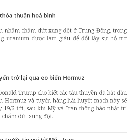
 thỏa thuận hoà bình
ận nhằm chấm dứt xung đột ở Trung Đông, trong
g uranium được làm giàu để đổi lấy sự hỗ trợ
yển trở lại qua eo biển Hormuz
onald Trump cho biết các tàu thuyền đã bắt đầu
iển Hormuz và tuyến hàng hải huyết mạch này sẽ
 19/6 tới, sau khi Mỹ và Iran thông báo nhất trí
 chấm dứt xung đột.
 trước tin vui từ Mỹ - Iran