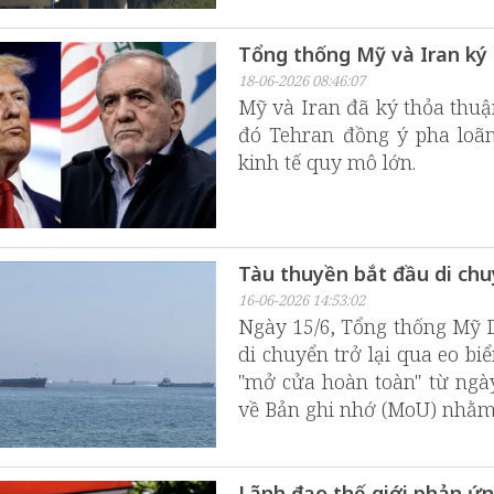
Tổng thống Mỹ và Iran ký
18-06-2026 08:46:07
Mỹ và Iran đã ký thỏa thu
đó Tehran đồng ý pha loãn
kinh tế quy mô lớn.
Tàu thuyền bắt đầu di chu
16-06-2026 14:53:02
Ngày 15/6, Tổng thống Mỹ D
di chuyển trở lại qua eo b
"mở cửa hoàn toàn" từ ngày
về Bản ghi nhớ (MoU) nhằm
Lãnh đạo thế giới phản ứng