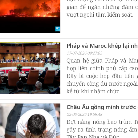
gian để ngăn những đám chá
vượt ngoài tầm kiểm soát.
Pháp và Maroc khép lại n
17-07-2026 09:27:03
Quan hệ giữa Pháp và Mar
họp liên chính phủ cấp cao
Đây là cuộc họp đầu tiên 
chuyến công du nước ngoài
kể từ khi nhậm chức.
Châu Âu gồng mình trước đ
22-06-2026 19:59:48
Đợt nắng nóng bao trùm Tâ
gây ra tình trạng nóng ẩm
Tây Ban Nha và Đức.