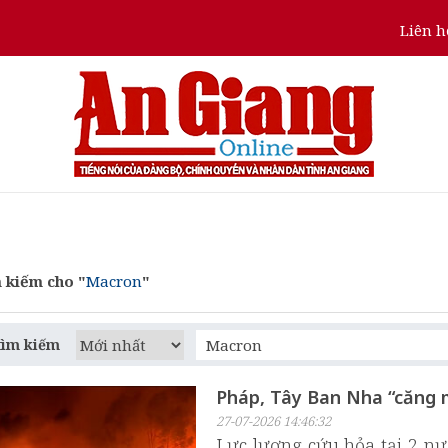
Liên h
 kiếm cho "
Macron
"
tìm kiếm
Pháp, Tây Ban Nha “căng 
27-07-2026 14:46:32
Lực lượng cứu hỏa tại 2 n