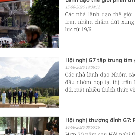
15-06-2026 14:34:12
Các nhà lãnh đạo thế giớ
Iran nhằm chấm dứt xung đ
lực từ 19/6.
Hội nghị G7 tập trung tìm
15-06-2026 14:06:17
Các nhà lãnh đạo Nhóm các 
đầu nhóm họp tại thị trấn 
đối mặt nhiều thách thức về 
Hội nghị thượng đỉnh G7:
14-06-2026 08:53:19
Hơn 20 năm sau Hội nghị t